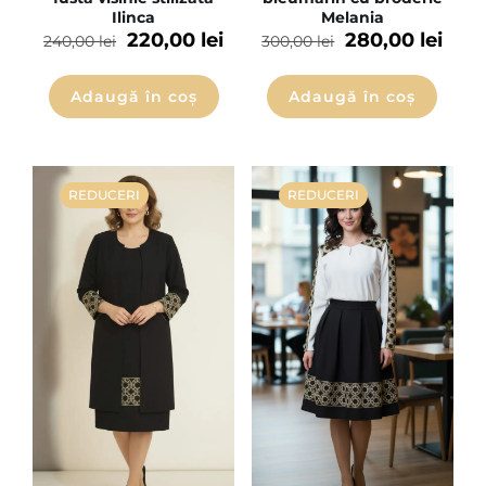
Ilinca
Melania
220,00
lei
280,00
lei
240,00
lei
300,00
lei
Adaugă în coș
Adaugă în coș
REDUCERI
REDUCERI