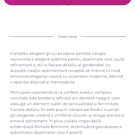
Descriere
Compleu elegant gri cu broderie dantela neagra
reprezintă o alegere sublimă pentru doamnele care caută
rafinament și stil în fiecare detaliu al garderobei lor.
Această creație vestimentară reușește să îmbine în mod
armonios eleganța clasică cu accentele moderne, oferind
o apariție distinsă și memorabilă.
Principala caracteristică ce conferă acestui compleu
unicitate este broderia rafinată din dantelă neagră, care
adaugă un element subtil de senzualitate și feminitate.
Fiecare detaliu fin este pus în valoare pe fondul nuanței
gri elegante, creând o simfonie vizuală ce atrage atenția și
emană rafinament. În plus, croiala impecabilă
evidențiază formele feminine, accentuând grandoarea și
subtilitatea doamnelor care îl poartă.