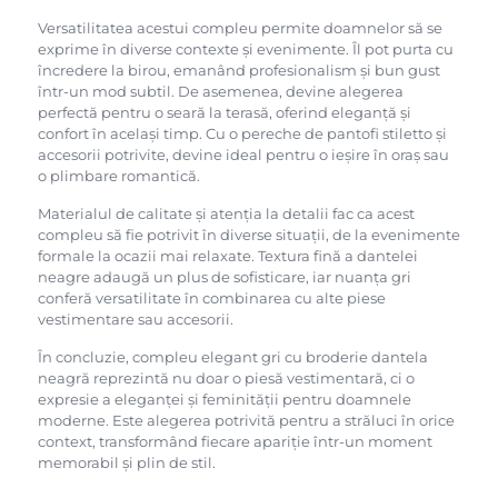
Versatilitatea acestui compleu permite doamnelor să se
exprime în diverse contexte și evenimente. Îl pot purta cu
încredere la birou, emanând profesionalism și bun gust
într-un mod subtil. De asemenea, devine alegerea
perfectă pentru o seară la terasă, oferind eleganță și
confort în același timp. Cu o pereche de pantofi stiletto și
accesorii potrivite, devine ideal pentru o ieșire în oraș sau
o plimbare romantică.
Materialul de calitate și atenția la detalii fac ca acest
compleu să fie potrivit în diverse situații, de la evenimente
formale la ocazii mai relaxate. Textura fină a dantelei
neagre adaugă un plus de sofisticare, iar nuanța gri
conferă versatilitate în combinarea cu alte piese
vestimentare sau accesorii.
În concluzie, compleu elegant gri cu broderie dantela
neagră reprezintă nu doar o piesă vestimentară, ci o
expresie a eleganței și feminității pentru doamnele
moderne. Este alegerea potrivită pentru a străluci în orice
context, transformând fiecare apariție într-un moment
memorabil și plin de stil.