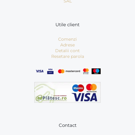
SAL
Utile client
Comenzi
Adrese
Detalii cont
Resetare parola
Contact