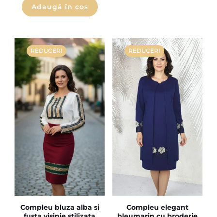
Adaugă în coș
REDUCERI
REDUCERI
Compleu bluza alba si
Compleu elegant
fusta visinie stilizata
bleumarin cu broderie