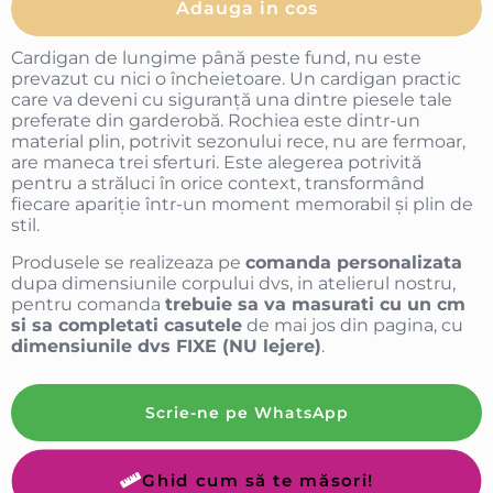
Adauga in cos
Cardigan de lungime până peste fund, nu este
prevazut cu nici o încheietoare. Un cardigan practic
care va deveni cu siguranță una dintre piesele tale
preferate din garderobă. Rochiea este dintr-un
material plin, potrivit sezonului rece, nu are fermoar,
are maneca trei sferturi. Este alegerea potrivită
pentru a străluci în orice context, transformând
fiecare apariție într-un moment memorabil și plin de
stil.
Produsele se realizeaza pe
comanda personalizata
dupa dimensiunile corpului dvs, in atelierul nostru,
pentru comanda
trebuie sa va masurati cu un cm
si sa completati casutele
de mai jos din pagina, cu
dimensiunile dvs FIXE (NU lejere)
.
Scrie-ne pe WhatsApp
Ghid cum să te măsori!