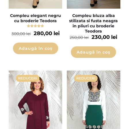
Compleu elegant negru
Compleu bluza alba
cu broderie Teodora
stilizata si fusta neagra
in pliuri cu broderie
Teodora
Evaluat la
280,00
lei
300,00
lei
5.00
230,00
lei
250,00
lei
din 5
Adaugă în coș
Adaugă în coș
REDUCERI
REDUCERI