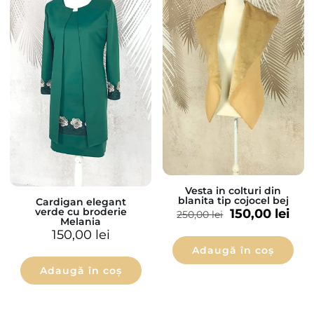
Vesta in colturi din
blanita tip cojocel bej
Cardigan elegant
verde cu broderie
150,00
lei
250,00
lei
Melania
150,00
lei
Adaugă în coș
Adaugă în coș