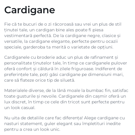
Cardigane
Fie că te bucuri de o zi răcoroasă sau vrei un plus de stil
ținutei tale, un cardigan bine ales poate fi piesa
vestimentară perfectă. De la cardigane negre, clasice și
versatile, la cardigane elegante, perfecte pentru ocazii
speciale, garderoba ta merită o varietate de opțiuni.
Cardiganele cu broderie aduc un plus de rafinament și
personalitate ținutelor tale, în timp ce cardiganele pulover
oferă confort și căldură în zilele friguroase. Indiferent de
preferințele tale, poți găsi cardigane pe dimensiuni mari,
care să flateze orice tip de siluetă.
Materialele diverse, de la lână moale la bumbac fin, satisfac
toate gusturile și nevoile. Cardiganele din cașmir oferă un
lux discret, în timp ce cele din tricot sunt perfecte pentru
un look casual.
Nu uita de detaliile care fac diferența! Alege cardigane cu
nasturi statement, guler elegant sau împletituri inedite
pentru a crea un look unic.