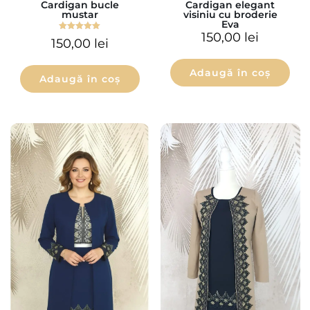
Cardigan bucle
Cardigan elegant
mustar
visiniu cu broderie
Eva
150,00
lei
Evaluat la
150,00
lei
5.00
din 5
Adaugă în coș
Adaugă în coș