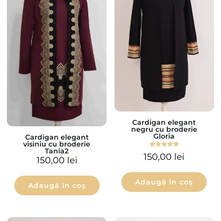
Cardigan elegant
negru cu broderie
Gloria
Cardigan elegant
visiniu cu broderie
Tania2
Evaluat la
150,00
lei
5.00
150,00
lei
din 5
Adaugă în coș
Adaugă în coș