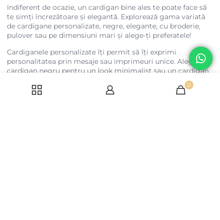
Indiferent de ocazie, un cardigan bine ales te poate face să
te simți încrezătoare și elegantă. Explorează gama variată
de cardigane personalizate, negre, elegante, cu broderie,
pulover sau pe dimensiuni mari și alege-ți preferatele!
Cardiganele personalizate îți permit să îți exprimi
personalitatea prin mesaje sau imprimeuri unice. Alege un
cardigan negru pentru un look minimalist sau un cardigan
elegant pentru o ținută rafinată. Cardiganele cu broderie
0
aduc un plus de feminitate ținutelor tale, în timp ce
cardiganele pulover te vor ține de cald în zilele friguroase.
Optează pentru un cardigan pe dimensiuni mari dacă vrei
un look casual și confortabil. Indiferent de preferințele tale,
poți găsi cardiganul perfect care să te completeze și să te
facă să te simți încrezătoare.
Facebook
Instagram