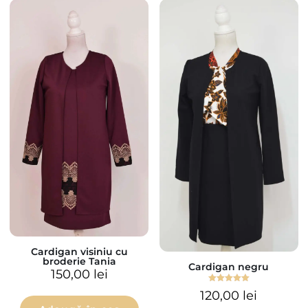
Cardigan visiniu cu
broderie Tania
Cardigan negru
150,00
lei
Evaluat la
120,00
lei
5.00
din 5