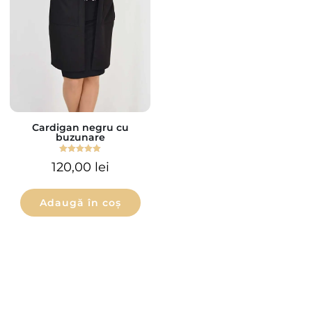
Cardigan negru cu
buzunare
Evaluat la
120,00
lei
5.00
din 5
Adaugă în coș