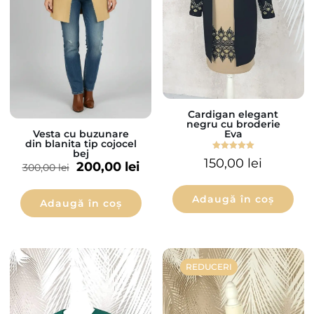
Cardigan elegant
negru cu broderie
Eva
Vesta cu buzunare
din blanita tip cojocel
bej
Evaluat la
150,00
lei
200,00
lei
5.00
300,00
lei
din 5
Adaugă în coș
Adaugă în coș
REDUCERI