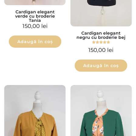
Cardigan elegant
verde cu broderie
Tania
150,00
lei
Cardigan elegant
negru cu broderie bej
Adaugă în coș
Evaluat la
150,00
lei
5.00
din 5
Adaugă în coș