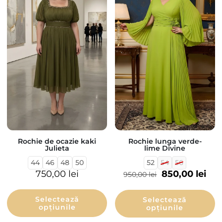
Rochie de ocazie kaki
Rochie lunga verde-
Julieta
lime Divine
44
46
48
50
52
54
56
750,00
lei
850,00
lei
950,00
lei
Selectează
Selectează
opțiunile
opțiunile