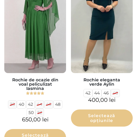
Rochie de ocazie din
Rochie eleganta
voal peliculizat
verde Aylin
Iasmina
42
44
46
48
Evaluat la
400,00
lei
5.00
38
40
42
44
46
48
din 5
50
52
Selectează
650,00
lei
opțiunile
Selectează