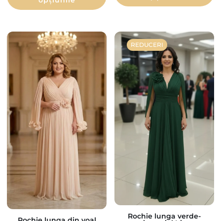
opțiunile
REDUCERI
Rochie lunga verde-
Rochie lunga din voal