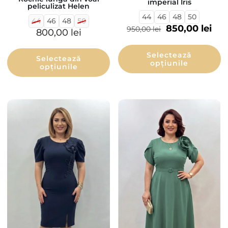
imperial Iris
peliculizat Helen
44
46
48
50
44
46
48
50
850,00
lei
950,00
lei
800,00
lei
Selectează
Selectează
opțiunile
opțiunile