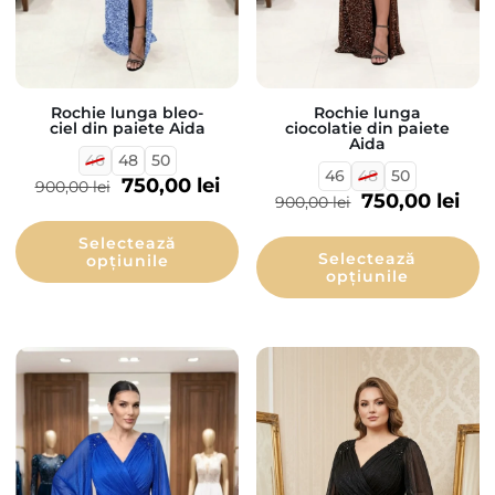
Rochie lunga
Rochie lunga bleo-
ciocolatie din paiete
ciel din paiete Aida
Aida
46
48
50
46
48
50
750,00
lei
900,00
lei
750,00
lei
900,00
lei
Selectează
Selectează
opțiunile
opțiunile