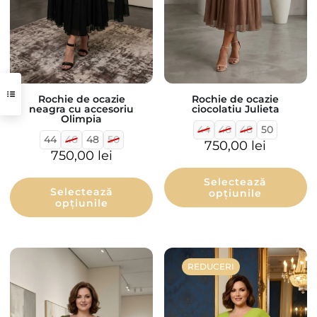
Rochie de ocazie
Rochie de ocazie
neagra cu accesoriu
ciocolatiu Julieta
Olimpia
44
46
48
50
44
46
48
50
750,00
lei
750,00
lei
Selectează
Selectează
opțiunile
opțiunile
REDUCERI