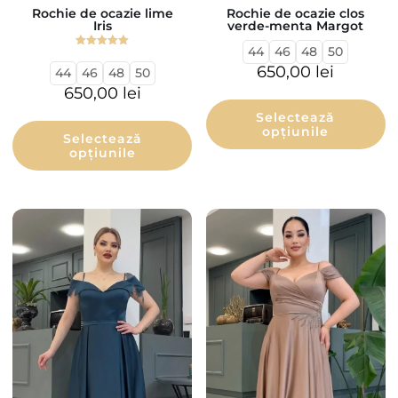
Rochie de ocazie lime
Rochie de ocazie clos
Iris
verde-menta Margot
44
46
48
50
Evaluat la
5.00
650,00
lei
44
46
48
50
din 5
650,00
lei
Selectează
opțiunile
Selectează
opțiunile