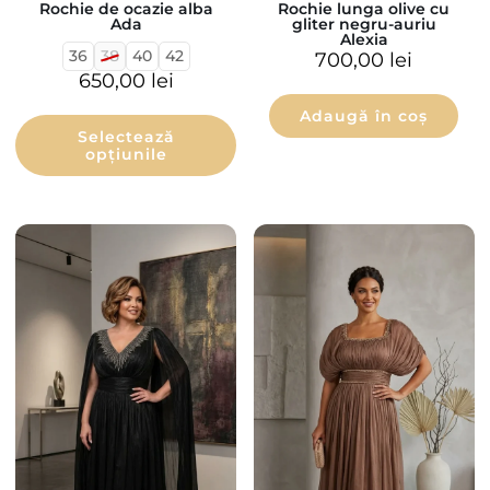
Rochie de ocazie alba
Rochie lunga olive cu
Ada
gliter negru-auriu
Alexia
36
38
40
42
700,00
lei
650,00
lei
Adaugă în coș
Selectează
opțiunile