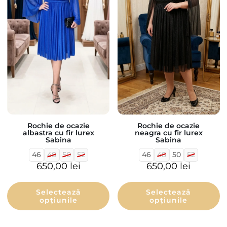
Rochie de ocazie
Rochie de ocazie
neagra cu fir lurex
albastra cu fir lurex
Sabina
Sabina
46
48
50
52
46
48
50
52
650,00
lei
650,00
lei
Selectează
Selectează
opțiunile
opțiunile