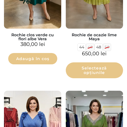
Rochie clos verde cu
Rochie de ocazie lime
flori albe Vera
Maya
380,00
lei
44
46
48
50
650,00
lei
Adaugă în coș
Selectează
opțiunile