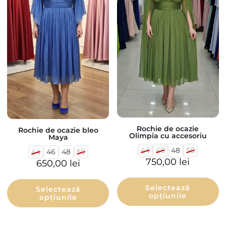
Rochie de ocazie
Rochie de ocazie bleo
Olimpia cu accesoriu
Maya
44
46
48
50
44
46
48
50
750,00
lei
650,00
lei
Selectează
Selectează
opțiunile
opțiunile