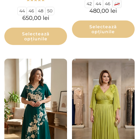
42
44
46
48
Evaluat la
5.00
480,00
lei
44
46
48
50
din 5
650,00
lei
Selectează
opțiunile
Selectează
opțiunile