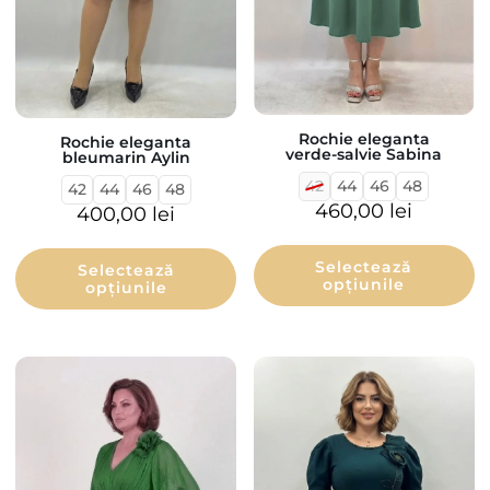
Rochie eleganta
Rochie eleganta
verde-salvie Sabina
bleumarin Aylin
42
44
46
48
42
44
46
48
460,00
lei
400,00
lei
Selectează
Selectează
opțiunile
opțiunile