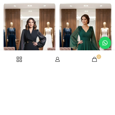
0
Costum de ocazie
Rochie lunga verde
Black Suit
imperial Carina
36
38
40
42
44
46
52
54
56