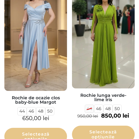
Rochie lunga verde-
Rochie de ocazie clos
lime Iris
baby-blue Margot
44
46
48
50
44
46
48
50
850,00
lei
950,00
lei
650,00
lei
Selectează
Selectează
opțiunile