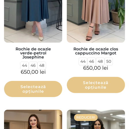
Rochie de ocazie
Rochie de ocazie clos
verde-petrol
cappuccino Margot
Josephine
44
46
48
50
44
46
48
650,00
lei
650,00
lei
Selectează
Selectează
opțiunile
opțiunile
REDUCERI