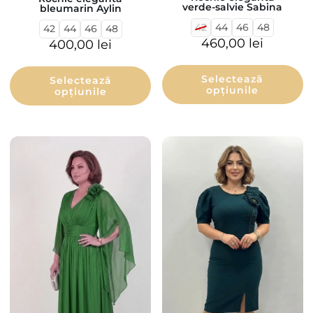
verde-salvie Sabina
bleumarin Aylin
42
44
46
48
42
44
46
48
460,00
lei
400,00
lei
Selectează
Selectează
opțiunile
opțiunile