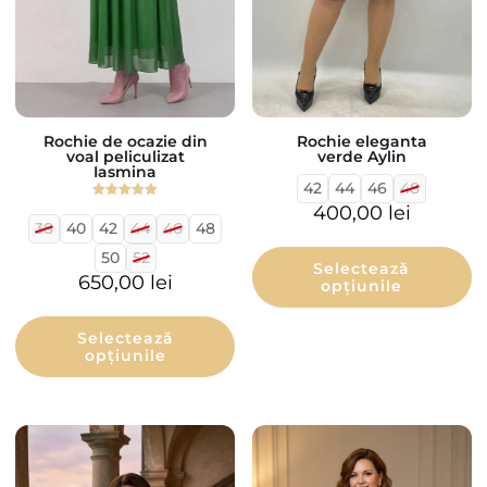
Rochie de ocazie din
Rochie eleganta
voal peliculizat
verde Aylin
Iasmina
42
44
46
48
Evaluat la
400,00
lei
5.00
38
40
42
44
46
48
din 5
50
52
Selectează
650,00
lei
opțiunile
Selectează
opțiunile