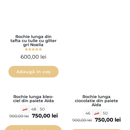
Rochie lunga din
Rochie de ocazie
tafta cu tulle cu gliter
lunga Selena Noir
gri Noelia
36
38
40
42
44
46
Evaluat la
600,00
lei
48
5.00
din 5
800,00
lei
Adaugă în coș
Selectează
opțiunile
REDUCERI
REDUCERI