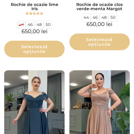
Rochie de ocazie lime
Rochie de ocazie clos
Iris
verde-menta Margot
44
46
48
50
Evaluat la
5.00
650,00
lei
44
46
48
50
din 5
650,00
lei
Selectează
opțiunile
Selectează
opțiunile