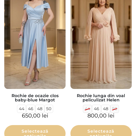
Rochie de ocazie clos
Rochie lunga din voal
baby-blue Margot
peliculizat Helen
44
46
48
50
44
46
48
50
650,00
lei
800,00
lei
Selectează
Selectează