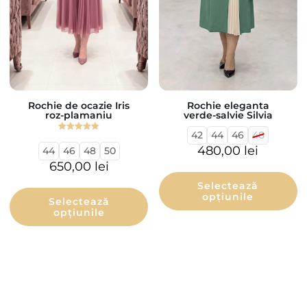
Rochie de ocazie Iris
Rochie eleganta
roz-plamaniu
verde-salvie Silvia
42
44
46
48
Evaluat la
5.00
480,00
lei
44
46
48
50
din 5
650,00
lei
Selectează
opțiunile
Selectează
opțiunile