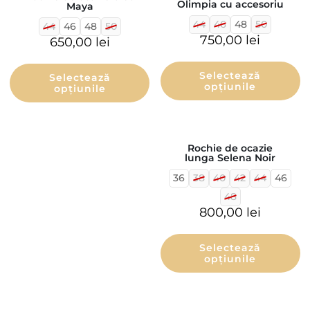
Olimpia cu accesoriu
Maya
44
46
48
50
44
46
48
50
750,00
lei
650,00
lei
Selectează
Selectează
opțiunile
opțiunile