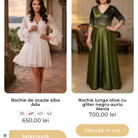
Rochie de ocazie alba
Rochie lunga olive cu
Ada
gliter negru-auriu
Alexia
36
38
40
42
700,00
lei
650,00
lei
Adaugă în coș
Selectează