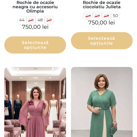
Rochie de ocazie
Rochie de ocazie
neagra cu accesoriu
ciocolatiu Julieta
Olimpia
44
46
48
50
44
46
48
50
750,00
lei
750,00
lei
Selectează
Selectează
opțiunile
opțiunile