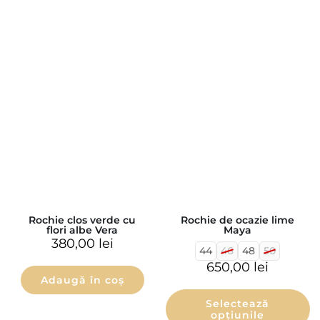
Rochie clos verde cu
Rochie de ocazie lime
flori albe Vera
Maya
380,00
lei
44
46
48
50
650,00
lei
Adaugă în coș
Selectează
opțiunile