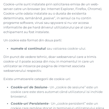
Cookie-urile sunt instalate prin solicitarea emisa de un web-
server catre un browser (ex: Internet Explorer, Firefox, Chrome).
Cookie-urile odata instalate au o durata de existenta
determinata, ramânând „pasive”, in sensul ca nu contin
programe software, virusi sau spyware si nu vor accesa
informatiile de pe hard driverul utilizatorului pe al carui
echipament au fost instalate.
Un cookie este format din doua parti:
numele si continutul
sau valoarea cookie-ului.
Din punct de vedere tehnic, doar webserverul care a trimis
cookie-ul il poate accesa din nou in momentul in care un
utilizator se intoarce pe pagina de internet asociata
webserverului respectiv.
Exista urmatoarele categorii de cookie-uri:
Cookie-uri de Sesiune
– Un „cookie de sesiune” este un
cookie care este sters automat când utilizatorul isi inchide
browserul.
Cookie-uri Persistente
– Un „cookie persistent” este un
cookie care ramâne stocat in terminalul utilizatorului pâna