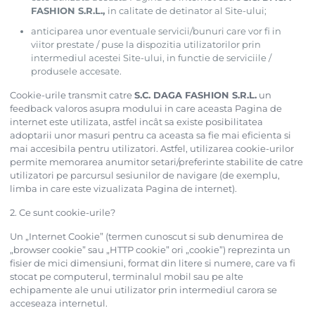
FASHION S.R.L.,
in calitate de detinator al Site-ului;
anticiparea unor eventuale servicii/bunuri care vor fi in
viitor prestate / puse la dispozitia utilizatorilor prin
intermediul acestei Site-ului, in functie de serviciile /
produsele accesate.
Cookie-urile transmit catre
S.C. DAGA FASHION S.R.L.
un
feedback valoros asupra modului in care aceasta Pagina de
internet este utilizata, astfel incât sa existe posibilitatea
adoptarii unor masuri pentru ca aceasta sa fie mai eficienta si
mai accesibila pentru utilizatori. Astfel, utilizarea cookie-urilor
permite memorarea anumitor setari/preferinte stabilite de catre
utilizatori pe parcursul sesiunilor de navigare (de exemplu,
limba in care este vizualizata Pagina de internet).
2. Ce sunt cookie-urile?
Un „Internet Cookie” (termen cunoscut si sub denumirea de
„browser cookie” sau „HTTP cookie” ori „cookie”) reprezinta un
fisier de mici dimensiuni, format din litere si numere, care va fi
stocat pe computerul, terminalul mobil sau pe alte
echipamente ale unui utilizator prin intermediul carora se
acceseaza internetul.