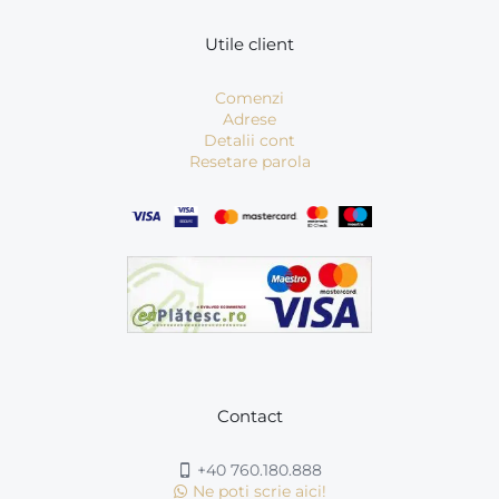
Utile client
Comenzi
Adrese
Detalii cont
Resetare parola
Contact
+40 760.180.888
Ne poti scrie aici!