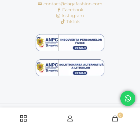
contact@dagafashion.com
Facebook
Instagram
Tiktok
© Copyright 2016 - 2026 | dagafashion.ro | Toate drepturile
rezervate
0
Politică cookie-uri
Politica de condifentialitate
Termeni si conditii