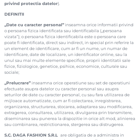
privind protectia datelor
).
DEFINITII
„Date cu caracter personal”
inseamna orice informatii privind
o persoana fizica identificata sau identificabila („persoana
vizata”); o persoana fizica identificabila este o persoana care
poate fi identificata, direct sau indirect, in special prin referire la
un element de identificare, cum ar fi un nume, un numar de
identificare, date de localizare, un identificator online, sau la
unul sau mai multe elemente specifice, proprii identitatii sale
fizice, fiziologice, genetice, psihice, economice, culturale sau
sociale;
„Prelucrare”
inseamna orice operatiune sau set de operatiuni
efectuate asupra datelor cu caracter personal sau asupra
seturilor de date cu caracter personal, cu sau fara utilizarea de
mijloace automatizate, cum ar fi colectarea, inregistrarea,
organizarea, structurarea, stocarea, adaptarea sau modificarea,
extragerea, consultarea, utilizarea, divulgarea prin transmitere,
diseminarea sau punerea la dispozitie in orice alt mod, alinierea
sau combinarea, restrictionarea, stergerea sau distrugerea.
S.C. DAGA FASHION S.R.L
are obligatia de a administra in