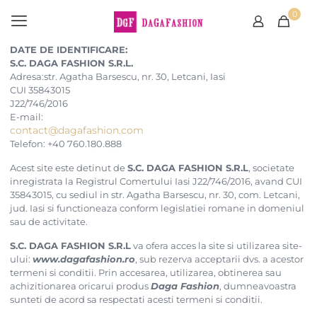
0
DATE DE IDENTIFICARE:
S.C. DAGA FASHION S.R.L.
Adresa:str. Agatha Barsescu, nr. 30, Letcani, Iasi
CUI 35843015
J22/746/2016
E-mail:
contact@dagafashion.com
Telefon: +40 760.180.888
Acest site este detinut de
S.C. DAGA FASHION S.R.L
, societate
inregistrata la Registrul Comertului Iasi J22/746/2016, avand CUI
35843015, cu sediul in str. Agatha Barsescu, nr. 30, com. Letcani,
jud. Iasi si functioneaza conform legislatiei romane in domeniul
sau de activitate.
S.C. DAGA FASHION S.R.L
va ofera acces la site si utilizarea site-
ului:
www.dagafashion.ro
, sub rezerva acceptarii dvs. a acestor
termeni si conditii. Prin accesarea, utilizarea, obtinerea sau
achizitionarea oricarui produs
Daga Fashion
, dumneavoastra
sunteti de acord sa respectati acesti termeni si conditii.