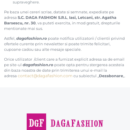
supraveghere.
Pe baza unei cereri scrise, datate si semnate, expediate pe
adresa
S.C. DAGA FASHION S.R.L
,
Iasi, Letcani,
str.
Agatha
Barsescu, nr. 30
, va puteti exercita, in mod gratuit, drepturile
mentionate mai sus.
Astfel,
dagafashion.ro
poate notifica utilizatorii / clientii privind
ofertele curente prin newsletter si poate trimite felicitari,
cupoane cadou sau alte mesaje speciale.
Orice utilizator /client care a furnizat explicit adresa sa de email
pe site-ul
dagafashion.ro
poate opta pentru stergerea acesteia
din baza noastra de date prin trimiterea unui e-mail la
contact@dagafashion.com
adresa
cu subiectul „
Dezabonare
„.