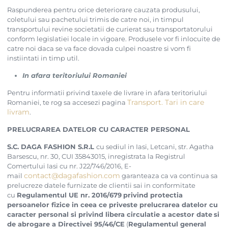
Raspunderea pentru orice deteriorare cauzata produsului,
coletului sau pachetului trimis de catre noi, in timpul
transportului revine societatii de curierat sau transportatorului
conform legislatiei locale in vigoare. Produsele vor fi inlocuite de
catre noi daca se va face dovada culpei noastre si vom fi
instiintati in timp util.
In afara teritoriului Romaniei
Pentru informatii privind taxele de livrare in afara teritoriului
Transport. Tari in care
Romaniei, te rog sa accesezi pagina
livram
.
PRELUCRAREA DATELOR CU CARACTER PERSONAL
S.C. DAGA FASHION S.R.L
cu sediul in Iasi, Letcani, str. Agatha
Barsescu, nr. 30, CUI 35843015, inregistrata la Registrul
Comertului Iasi cu nr. J22/746/2016, E-
contact@dagafashion.com
mail
garanteaza ca va continua sa
prelucreze datele furnizate de clientii sai in conformitate
cu
Regulamentul UE nr. 2016/679
privind protectia
persoanelor fizice in ceea ce priveste prelucrarea datelor cu
caracter personal si privind libera circulatie a acestor date
si
de abrogare a Directivei 95/46/CE
(
Regulamentul general