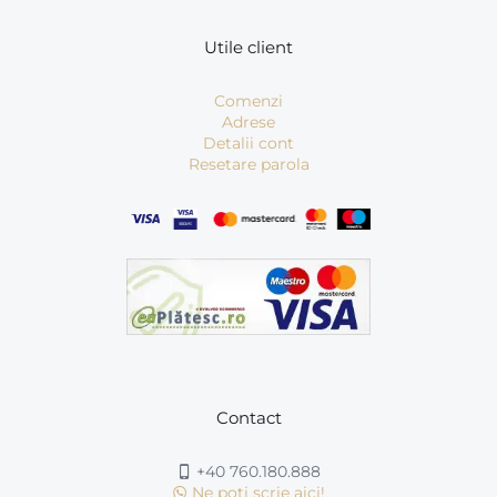
Utile client
Comenzi
Adrese
Detalii cont
Resetare parola
Contact
+40 760.180.888
Ne poti scrie aici!