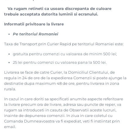
Va rugam retineti ca usoara discrepanta de culoare
trebuie acceptata datorita luminii si ecranului.
Informatii privitoare la livrare
Pe teritoriul Romaniei
Taxa de Transport prin Curier Rapid pe teritoriul Romaniei este:
gratuita pentru comenzi cu valoarea de minim 500 lei;
25 lei pentru comenzi cu valoarea pana la 500 lei.
Livrarea se face de catre Curier, la Domiciliul Clientului, de
regula in 24 de ore de la expedierea Comenzii si poate ajunge la
destinatie dupa maximum 48 de ore, pentru livrarea in zona
rurala.
In cazul in care doriti sa specificati anumite aspecte referitoare
la livrare precum ora de livrare, adresa sau puncte de reper, va
rugam sa introduceti in casuta de Observatii aceste lucruri,
inainte de depunerea comenzii. In ziua in care coletul cu
Comanda Dumneavoastra va fi expediat, veti fi instiintat prin
email.