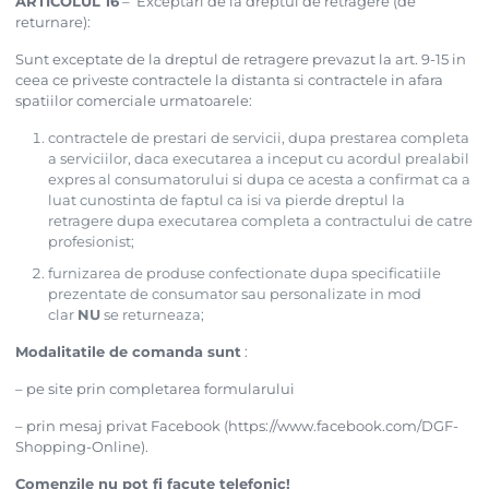
ARTICOLUL 16
– Exceptari de la dreptul de retragere (de
returnare):
Sunt exceptate de la dreptul de retragere prevazut la art. 9-15 in
ceea ce priveste contractele la distanta si contractele in afara
spatiilor comerciale urmatoarele:
contractele de prestari de servicii, dupa prestarea completa
a serviciilor, daca executarea a inceput cu acordul prealabil
expres al consumatorului si dupa ce acesta a confirmat ca a
luat cunostinta de faptul ca isi va pierde dreptul la
retragere dupa executarea completa a contractului de catre
profesionist;
furnizarea de produse confectionate dupa specificatiile
prezentate de consumator sau personalizate in mod
clar
NU
se returneaza;
Modalitatile de comanda sunt
:
– pe site prin completarea formularului
– prin mesaj privat Facebook (https://www.facebook.com/DGF-
Shopping-Online).
Comenzile nu pot fi facute telefonic!