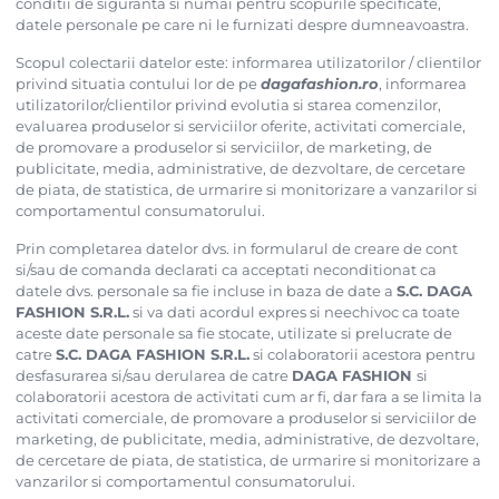
conditii de siguranta si numai pentru scopurile specificate,
datele personale pe care ni le furnizati despre dumneavoastra.
Scopul colectarii datelor este: informarea utilizatorilor / clientilor
privind situatia contului lor de pe
dagafashion.ro
, informarea
utilizatorilor/clientilor privind evolutia si starea comenzilor,
evaluarea produselor si serviciilor oferite, activitati comerciale,
de promovare a produselor si serviciilor, de marketing, de
publicitate, media, administrative, de dezvoltare, de cercetare
de piata, de statistica, de urmarire si monitorizare a vanzarilor si
comportamentul consumatorului.
Prin completarea datelor dvs. in formularul de creare de cont
si/sau de comanda declarati ca acceptati neconditionat ca
datele dvs. personale sa fie incluse in baza de date a
S.C. DAGA
FASHION S.R.L.
si va dati acordul expres si neechivoc ca toate
aceste date personale sa fie stocate, utilizate si prelucrate de
catre
S.C. DAGA FASHION S.R.L.
si colaboratorii acestora pentru
desfasurarea si/sau derularea de catre
DAGA FASHION
si
colaboratorii acestora de activitati cum ar fi, dar fara a se limita la
activitati comerciale, de promovare a produselor si serviciilor de
marketing, de publicitate, media, administrative, de dezvoltare,
de cercetare de piata, de statistica, de urmarire si monitorizare a
vanzarilor si comportamentul consumatorului.