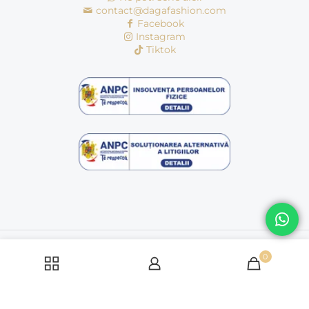
contact@dagafashion.com
Facebook
Instagram
Tiktok
© Copyright 2016 - 2026 | dagafashion.ro | Toate drepturile
rezervate
0
Politică cookie-uri
Politica de condifentialitate
Termeni si conditii