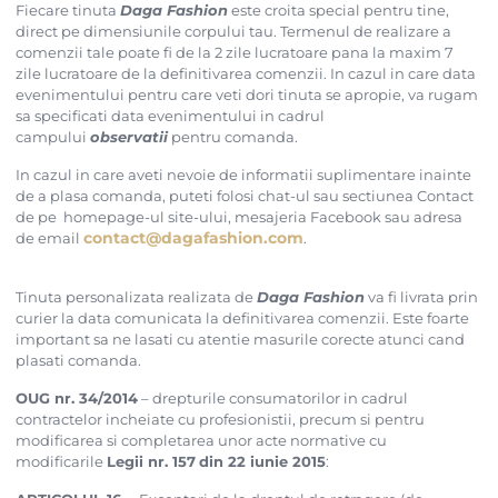
Fiecare tinuta
Daga Fashion
este croita special pentru tine,
direct pe dimensiunile corpului tau. Termenul de realizare a
comenzii tale poate fi de la 2 zile lucratoare pana la maxim 7
zile lucratoare de la definitivarea comenzii. In cazul in care data
evenimentului pentru care veti dori tinuta se apropie, va rugam
sa specificati data evenimentului in cadrul
campului
observatii
pentru comanda.
In cazul in care aveti nevoie de informatii suplimentare inainte
de a plasa comanda, puteti folosi chat-ul sau sectiunea Contact
de pe homepage-ul site-ului, mesajeria Facebook sau adresa
contact@dagafashion.com
de email
.
Tinuta personalizata realizata de
Daga Fashion
va fi livrata prin
curier la data comunicata la definitivarea comenzii. Este foarte
important sa ne lasati cu atentie masurile corecte atunci cand
plasati comanda.
OUG nr. 34/2014
– drepturile consumatorilor in cadrul
contractelor incheiate cu profesionistii, precum si pentru
modificarea si completarea unor acte normative cu
modificarile
Legii nr. 157
din 22 iunie 2015
: