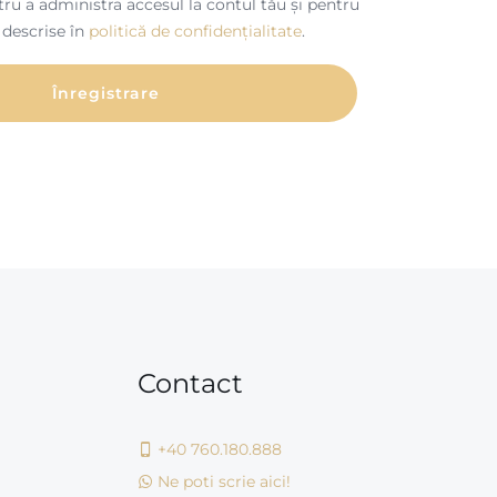
tru a administra accesul la contul tău și pentru
 descrise în
politică de confidențialitate
.
Înregistrare
Contact
+40 760.180.888
Ne poti scrie aici!