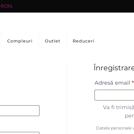
0 RON.
Compleuri
Outlet
Reduceri
Înregistrar
Adresă email
Va fi trimi
pen
Datele personale v