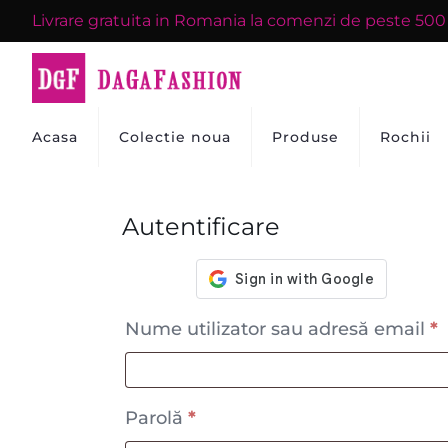
Livrare gratuita in Romania la comenzi de peste 50
Acasa
Colectie noua
Produse
Rochii
Autentificare
Nume utilizator sau adresă email
*
Parolă
*