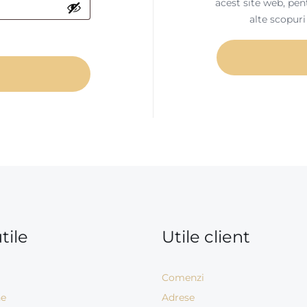
acest site web, pen
alte scopuri
tile
Utile client
Comenzi
ne
Adrese