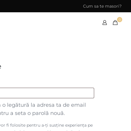
Cum sa te masori?
0
e
*
să o legătură la adresa ta de email
tru a seta o parolă nouă.
or fi folosite pentru a-ți susține experiența pe