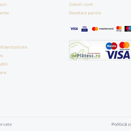
sori
Detalii cont
vente
Resetare parola
fidentialitate
es
ditii
rare
ervate
Politică c