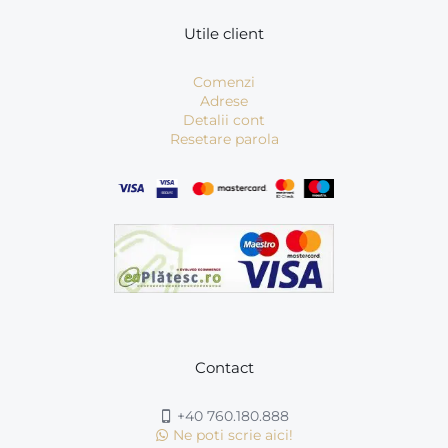
Utile client
Comenzi
Adrese
Detalii cont
Resetare parola
Contact
+40 760.180.888
Ne poti scrie aici!