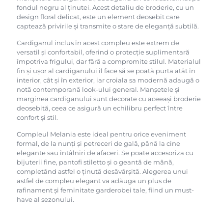
fondul negru al ținutei. Acest detaliu de broderie, cu un
design floral delicat, este un element deosebit care
captează privirile și transmite o stare de eleganță subtilă.
Cardiganul inclus în acest compleu este extrem de
versatil și confortabil, oferind o protecție suplimentară
împotriva frigului, dar fără a compromite stilul. Materialul
fin și ușor al cardiganului îl face să se poată purta atât în
interior, cât și în exterior, iar croiala sa modernă adaugă o
notă contemporană look-ului general. Manșetele și
marginea cardiganului sunt decorate cu aceeași broderie
deosebită, ceea ce asigură un echilibru perfect între
confort și stil.
Compleul Melania este ideal pentru orice eveniment
formal, de la nunți și petreceri de gală, până la cine
elegante sau întâlniri de afaceri. Se poate accesoriza cu
bijuterii fine, pantofi stiletto și o geantă de mână,
completând astfel o ținută desăvârșită. Alegerea unui
astfel de compleu elegant va adăuga un plus de
rafinament și feminitate garderobei tale, fiind un must-
have al sezonului.