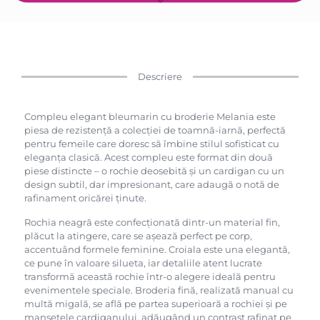
Descriere
Compleu elegant bleumarin cu broderie Melania este
piesa de rezistență a colecției de toamnă-iarnă, perfectă
pentru femeile care doresc să îmbine stilul sofisticat cu
eleganța clasică. Acest compleu este format din două
piese distincte – o rochie deosebită și un cardigan cu un
design subtil, dar impresionant, care adaugă o notă de
rafinament oricărei ținute.
Rochia neagră este confecționată dintr-un material fin,
plăcut la atingere, care se așează perfect pe corp,
accentuând formele feminine. Croiala este una elegantă,
ce pune în valoare silueta, iar detaliile atent lucrate
transformă această rochie într-o alegere ideală pentru
evenimentele speciale. Broderia fină, realizată manual cu
multă migală, se află pe partea superioară a rochiei și pe
manșetele cardiganului, adăugând un contrast rafinat pe