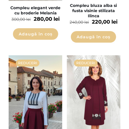
Compleu bluza alba si
Compleu elegant verde
fusta visinie stilizata
cu broderie Melania
Ilinca
280,00
lei
300,00
lei
220,00
lei
240,00
lei
Adaugă în coș
Adaugă în coș
REDUCERI
REDUCERI