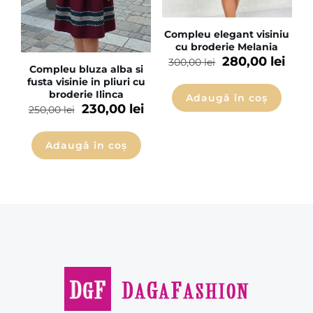
Compleu elegant visiniu
cu broderie Melania
280,00
lei
300,00
lei
Compleu bluza alba si
fusta visinie in pliuri cu
broderie Ilinca
Adaugă în coș
230,00
lei
250,00
lei
Adaugă în coș