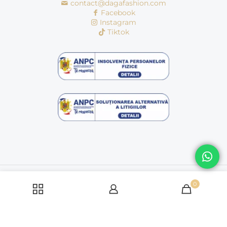
contact@dagafashion.com
Facebook
Instagram
Tiktok
© Copyright 2016 - 2026 | dagafashion.ro | Toate drepturile
rezervate
0
Politică cookie-uri
Politica de condifentialitate
Termeni si conditii