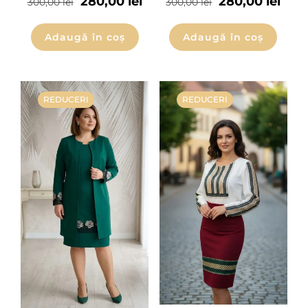
280,00
lei
280,00
lei
300,00
lei
300,00
lei
Adaugă în coș
Adaugă în coș
REDUCERI
REDUCERI