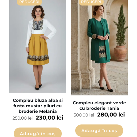
REDUCERI
REDUCERI
Compleu bluza alba si
Compleu elegant verde
fusta mustar pliuri cu
cu broderie Tania
broderie Melania
280,00
lei
300,00
lei
230,00
lei
250,00
lei
Adaugă în coș
Adaugă în coș