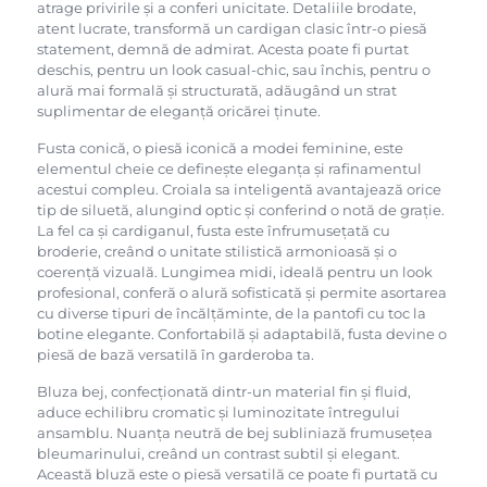
atrage privirile și a conferi unicitate. Detaliile brodate,
atent lucrate, transformă un cardigan clasic într-o piesă
statement, demnă de admirat. Acesta poate fi purtat
deschis, pentru un look casual-chic, sau închis, pentru o
alură mai formală și structurată, adăugând un strat
suplimentar de eleganță oricărei ținute.
Fusta conică, o piesă iconică a modei feminine, este
elementul cheie ce definește eleganța și rafinamentul
acestui compleu. Croiala sa inteligentă avantajează orice
tip de siluetă, alungind optic și conferind o notă de grație.
La fel ca și cardiganul, fusta este înfrumusețată cu
broderie, creând o unitate stilistică armonioasă și o
coerență vizuală. Lungimea midi, ideală pentru un look
profesional, conferă o alură sofisticată și permite asortarea
cu diverse tipuri de încălțăminte, de la pantofi cu toc la
botine elegante. Confortabilă și adaptabilă, fusta devine o
piesă de bază versatilă în garderoba ta.
Bluza bej, confecționată dintr-un material fin și fluid,
aduce echilibru cromatic și luminozitate întregului
ansamblu. Nuanța neutră de bej subliniază frumusețea
bleumarinului, creând un contrast subtil și elegant.
Această bluză este o piesă versatilă ce poate fi purtată cu