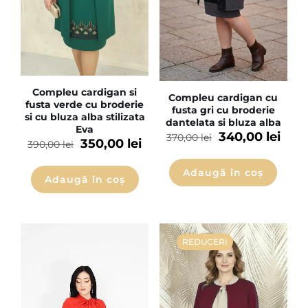
Compleu cardigan si
Compleu cardigan cu
fusta verde cu broderie
fusta gri cu broderie
si cu bluza alba stilizata
dantelata si bluza alba
Eva
340,00
lei
370,00
lei
350,00
lei
390,00
lei
Adaugă în coș
Adaugă în coș
REDUCERI