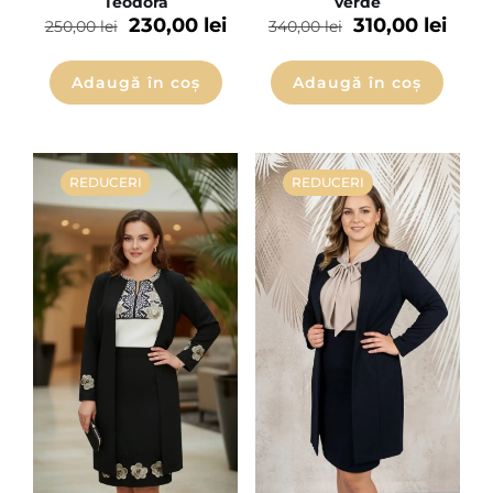
Teodora
verde
230,00
lei
310,00
lei
250,00
lei
340,00
lei
Adaugă în coș
Adaugă în coș
REDUCERI
REDUCERI