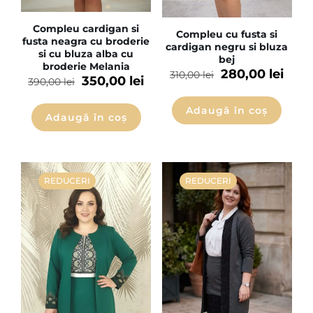
Compleu cardigan si
Compleu cu fusta si
fusta neagra cu broderie
cardigan negru si bluza
si cu bluza alba cu
bej
broderie Melania
280,00
lei
310,00
lei
350,00
lei
390,00
lei
Adaugă în coș
Adaugă în coș
REDUCERI
REDUCERI