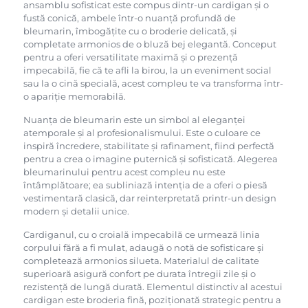
ansamblu sofisticat este compus dintr-un cardigan și o
fustă conică, ambele într-o nuanță profundă de
bleumarin, îmbogățite cu o broderie delicată, și
completate armonios de o bluză bej elegantă. Conceput
pentru a oferi versatilitate maximă și o prezență
impecabilă, fie că te afli la birou, la un eveniment social
sau la o cină specială, acest compleu te va transforma într-
o apariție memorabilă.
Nuanța de bleumarin este un simbol al eleganței
atemporale și al profesionalismului. Este o culoare ce
inspiră încredere, stabilitate și rafinament, fiind perfectă
pentru a crea o imagine puternică și sofisticată. Alegerea
bleumarinului pentru acest compleu nu este
întâmplătoare; ea subliniază intenția de a oferi o piesă
vestimentară clasică, dar reinterpretată printr-un design
modern și detalii unice.
Cardiganul, cu o croială impecabilă ce urmează linia
corpului fără a fi mulat, adaugă o notă de sofisticare și
completează armonios silueta. Materialul de calitate
superioară asigură confort pe durata întregii zile și o
rezistență de lungă durată. Elementul distinctiv al acestui
cardigan este broderia fină, poziționată strategic pentru a