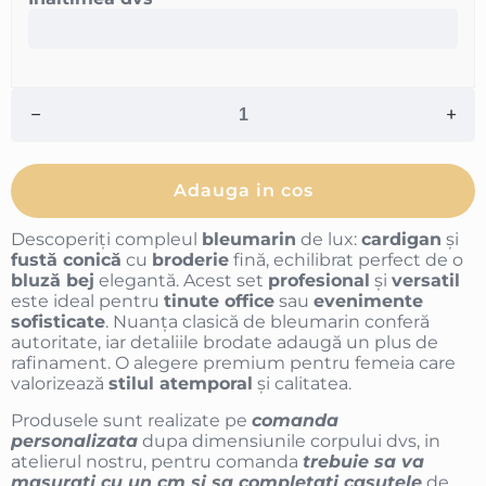
Adauga in cos
Descoperiți compleul
bleumarin
de lux:
cardigan
și
fustă conică
cu
broderie
fină, echilibrat perfect de o
bluză bej
elegantă. Acest set
profesional
și
versatil
este ideal pentru
tinute office
sau
evenimente
sofisticate
. Nuanța clasică de bleumarin conferă
autoritate, iar detaliile brodate adaugă un plus de
rafinament. O alegere premium pentru femeia care
valorizează
stilul atemporal
și calitatea.
Produsele sunt realizate pe
comanda
personalizata
dupa dimensiunile corpului dvs, in
atelierul nostru, pentru comanda
trebuie sa va
masurati cu un cm si sa completati casutele
de