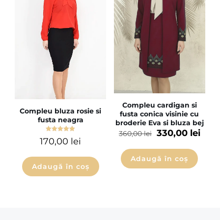
Compleu cardigan si
Compleu bluza rosie si
fusta conica visinie cu
fusta neagra
broderie Eva si bluza bej
330,00
lei
360,00
lei
Evaluat la
170,00
lei
5.00
din 5
Adaugă în coș
Adaugă în coș