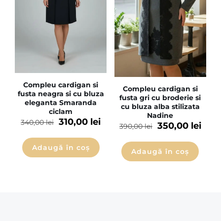
Compleu cardigan si
Compleu cardigan si
fusta neagra si cu bluza
fusta gri cu broderie si
eleganta Smaranda
cu bluza alba stilizata
ciclam
Nadine
310,00
lei
340,00
lei
350,00
lei
390,00
lei
Adaugă în coș
Adaugă în coș