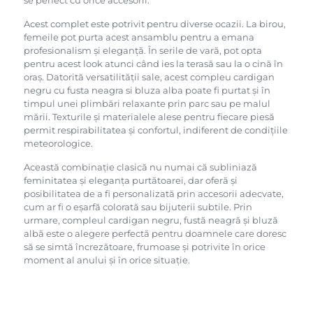
se perfect cu orice accesorii.
Acest complet este potrivit pentru diverse ocazii. La birou,
femeile pot purta acest ansamblu pentru a emana
profesionalism și eleganță. În serile de vară, pot opta
pentru acest look atunci când ies la terasă sau la o cină în
oraș. Datorită versatilității sale, acest compleu cardigan
negru cu fusta neagra si bluza alba poate fi purtat și în
timpul unei plimbări relaxante prin parc sau pe malul
mării. Texturile și materialele alese pentru fiecare piesă
permit respirabilitatea și confortul, indiferent de condițiile
meteorologice.
Această combinație clasică nu numai că subliniază
feminitatea și eleganța purtătoarei, dar oferă și
posibilitatea de a fi personalizată prin accesorii adecvate,
cum ar fi o eșarfă colorată sau bijuterii subtile. Prin
urmare, compleul cardigan negru, fustă neagră și bluză
albă este o alegere perfectă pentru doamnele care doresc
să se simtă încrezătoare, frumoase și potrivite în orice
moment al anului și în orice situație.