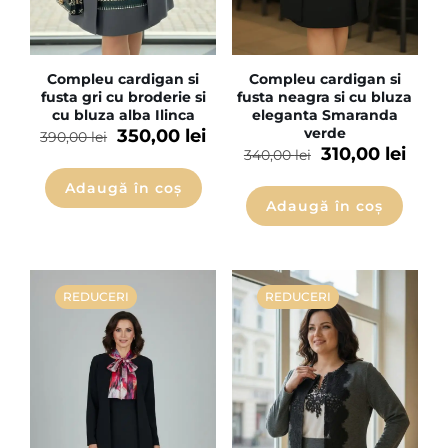
Compleu cardigan si
Compleu cardigan si
fusta gri cu broderie si
fusta neagra si cu bluza
cu bluza alba Ilinca
eleganta Smaranda
verde
350,00
lei
390,00
lei
310,00
lei
340,00
lei
Adaugă în coș
Adaugă în coș
REDUCERI
REDUCERI