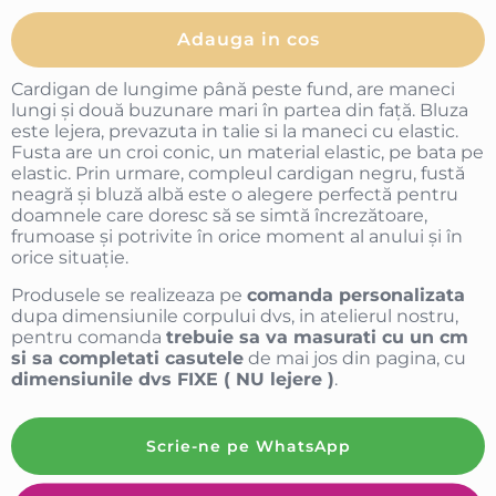
Adauga in cos
Cardigan de lungime până peste fund, are maneci
lungi și două buzunare mari în partea din față. Bluza
este lejera, prevazuta in talie si la maneci cu elastic.
Fusta are un croi conic, un material elastic, pe bata pe
elastic. Prin urmare, compleul cardigan negru, fustă
neagră și bluză albă este o alegere perfectă pentru
doamnele care doresc să se simtă încrezătoare,
frumoase și potrivite în orice moment al anului și în
orice situație.
Produsele se realizeaza pe
comanda personalizata
dupa dimensiunile corpului dvs, in atelierul nostru,
pentru comanda
trebuie sa va masurati cu un cm
si sa completati casutele
de mai jos din pagina, cu
dimensiunile dvs FIXE ( NU lejere )
.
Scrie-ne pe WhatsApp