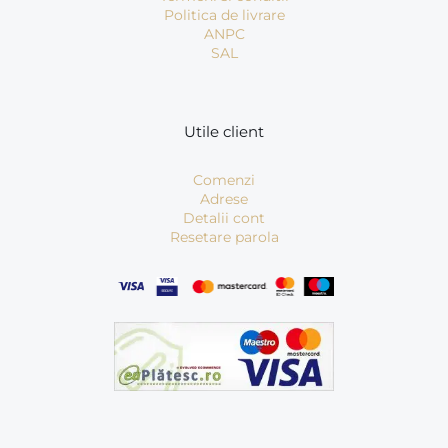
Politica de livrare
ANPC
SAL
Utile client
Comenzi
Adrese
Detalii cont
Resetare parola