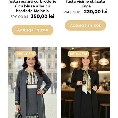
fusta neagra cu broderie
fusta visinie stilizata
si cu bluza alba cu
Ilinca
broderie Melania
220,00
lei
240,00
lei
350,00
lei
390,00
lei
Adaugă în coș
Adaugă în coș
REDUCERI
REDUCERI