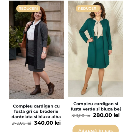
REDUCERI
REDUCERI
Compleu cardigan si
Compleu cardigan cu
fusta verde si bluza bej
fusta gri cu broderie
280,00
lei
310,00
lei
dantelata si bluza alba
340,00
lei
370,00
lei
Adaugă în coș