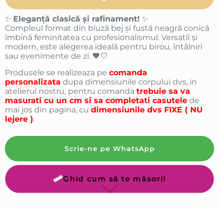
✨
Eleganță clasică și rafinament!
✨
Compleul format din bluză bej și fustă neagră conică
îmbină feminitatea cu profesionalismul. Versatil și
modern, este alegerea ideală pentru birou, întâlniri
sau evenimente de zi. 🖤🤍
Produsele se realizeaza pe
comanda
personalizata
dupa dimensiunile corpului dvs, in
atelierul nostru, pentru comanda
trebuie sa va
masurati cu un cm si sa completati casutele
de
mai jos din pagina, cu
dimensiunile dvs FIXE ( NU
lejere )
.
Scrie-ne pe WhatsApp
Ghid cum să te măsori!