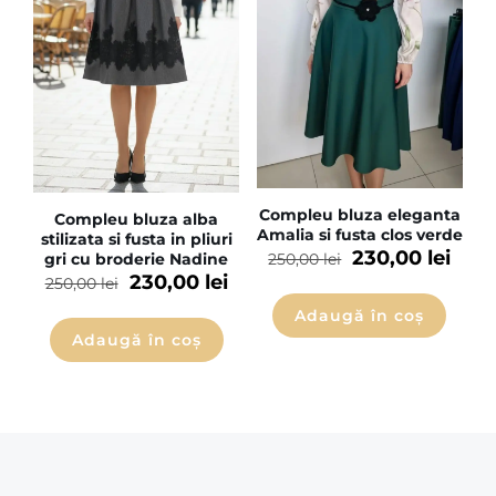
Compleu bluza eleganta
Compleu bluza alba
Amalia si fusta clos verde
stilizata si fusta in pliuri
230,00
lei
gri cu broderie Nadine
250,00
lei
230,00
lei
250,00
lei
Adaugă în coș
Adaugă în coș