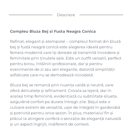
Descriere
Compleu Bluza Bej si Fusta Neagra Conica
Rafinat, elegant și atemporal – compleul format din bluză
bej și fustă neagră conică este alegerea ideală pentru
femeia modernă care își dorește să transmită încredere și
feminitate prin ținutele sale. Este un outfit versatil, perfect
pentru birou, întâlniri profesionale, dar și pentru
evenimente de zi sau seri elegante, datorită simplității
sofisticate care nu se demodează niciodată.
Bluza bej se remarcă prin nuanța caldă și neutră, care
oferă delicatețe și rafinament. Croiala sa lejeră, dar în
același timp feminină, evidențiază cu subtilitate silueta,
asigurând confort pe durata întregii zile. Bejul este o
culoare extrem de versatilă, ușor de integrat în garderobă
și potrivită pentru orice sezon. În plus, materialul fin și
plăcut la atingere conferă o senzație de eleganță naturală
și un aspect îngrijit, indiferent de context.