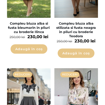
Compleu bluza alba si
Compleu bluza alba
fusta bleumarin in pliuri
stilizata si fusta neagra
cu broderie Ilinca
in pliuri cu broderie
Teodora
230,00
lei
250,00
lei
230,00
lei
250,00
lei
Adaugă în coș
Adaugă în coș
REDUCERI
REDUCERI