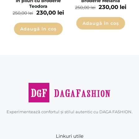
in pliuri cu broderie
broderie Melania
Teodora
230,00
lei
250,00
lei
230,00
lei
250,00
lei
Adaugă în coș
Adaugă în coș
Experimentează confortul și stilul autentic cu DAGA FASHION.
Linkuri utile