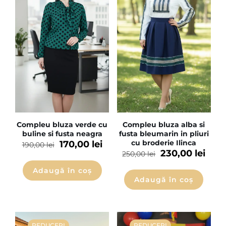
Compleu bluza verde cu
Compleu bluza alba si
buline si fusta neagra
fusta bleumarin in pliuri
cu broderie Ilinca
170,00
lei
190,00
lei
230,00
lei
250,00
lei
Adaugă în coș
Adaugă în coș
REDUCERI
REDUCERI