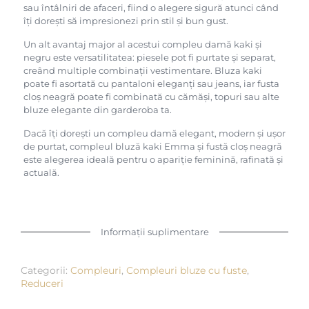
sau întâlniri de afaceri, fiind o alegere sigură atunci când
îți dorești să impresionezi prin stil și bun gust.
Un alt avantaj major al acestui compleu damă kaki și
negru este versatilitatea: piesele pot fi purtate și separat,
creând multiple combinații vestimentare. Bluza kaki
poate fi asortată cu pantaloni eleganți sau jeans, iar fusta
cloș neagră poate fi combinată cu cămăși, topuri sau alte
bluze elegante din garderoba ta.
Dacă îți dorești un compleu damă elegant, modern și ușor
de purtat, compleul bluză kaki Emma și fustă cloș neagră
este alegerea ideală pentru o apariție feminină, rafinată și
actuală.
Informații suplimentare
Categorii:
Compleuri
,
Compleuri bluze cu fuste
,
Reduceri