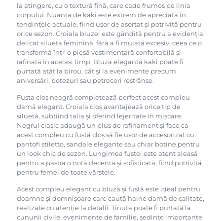
la atingere, cu o textură fină, care cade frumos pe linia
corpului. Nuanța de kaki este extrem de apreciată în
tendințele actuale, fiind ușor de asortat și potrivită pentru
orice sezon. Croiala bluzei este gândită pentru a evidenția
delicat silueta feminină, fără a fi mulată excesiv, ceea ce o
transformă într-o piesă vestimentară confortabilă și
rafinată în același timp. Bluza elegantă kaki poate fi
purtată atât la birou, cât și la evenimente precum
aniversări, botezuri sau petreceri restrânse.
Fusta cloș neagră completează perfect acest compleu
damă elegant. Croiala cloș avantajează orice tip de
siluetă, subțiind talia și oferind lejeritate în mișcare.
Negrul clasic adaugă un plus de rafinament și face ca
acest compleu cu fustă cloș să fie ușor de accesorizat cu
pantofi stiletto, sandale elegante sau chiar botine pentru
un look chic de sezon. Lungimea fustei este atent aleasă
pentru a păstra o notă decentă și sofisticată, fiind potrivită
pentru femei de toate vârstele.
Acest compleu elegant cu bluză și fustă este ideal pentru
doamne și domnișoare care caută haine damă de calitate,
realizate cu atenție la detalii. Ținuta poate fi purtată la
cununii civile, evenimente de familie, ședințe importante