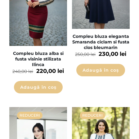
Compleu bluza eleganta
Smaranda ciclam si fusta
clos bleumarin
230,00
lei
Compleu bluza alba si
250,00
lei
fusta visinie stilizata
Ilinca
Adaugă în coș
220,00
lei
240,00
lei
Adaugă în coș
REDUCERI
REDUCERI