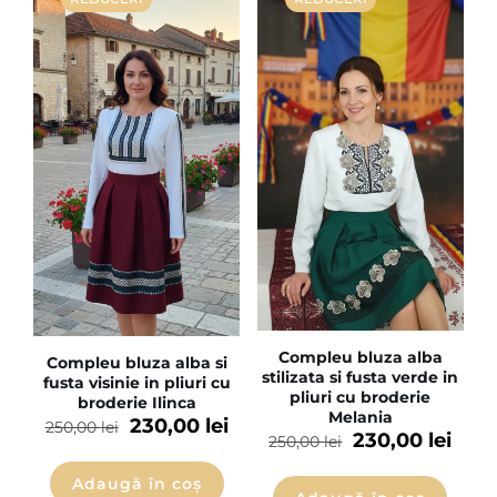
Compleu bluza alba
Compleu bluza alba si
stilizata si fusta verde in
fusta visinie in pliuri cu
pliuri cu broderie
broderie Ilinca
Melania
230,00
lei
250,00
lei
230,00
lei
250,00
lei
Adaugă în coș