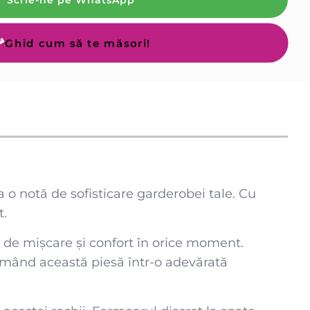
Scrie-ne pe WhatsApp
Ghid cum să te măsori!
o notă de sofisticare garderobei tale. Cu
t.
te de mișcare și confort în orice moment.
ormând această piesă într-o adevărată