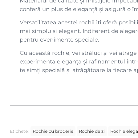
Materialul de calitate și finisajele impecabi
conferă un plus de eleganță și asigură o î
Versatilitatea acestei rochii îți oferă posi
mai simplu și elegant. Indiferent de aleger
pentru evenimente speciale.
Cu această rochie, vei străluci și vei at
experimenta eleganța și rafinamentul într-
te simți specială și atrăgătoare la fiecare a
Etichete:
Rochie cu broderie
Rochie de zi
Rochie eleg