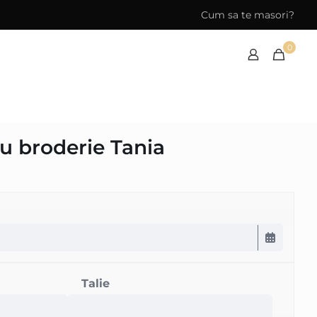
Cum sa te masori?
0
u broderie Tania
Talie