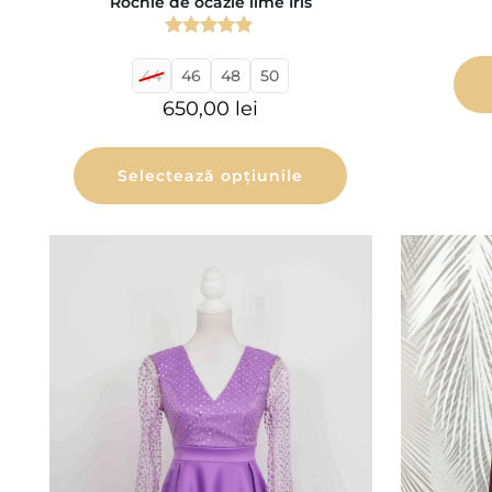
Rochie de ocazie lime Iris
Evaluat la
5.00
44
46
48
50
din 5
650,00
lei
Selectează opțiunile