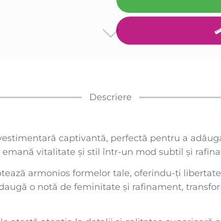
Descriere
vestimentară captivantă, perfectă pentru a adăuga 
mană vitalitate și stil într-un mod subtil și rafina
daptează armonios formelor tale, oferindu-ți liberta
 adaugă o notă de feminitate și rafinament, transf