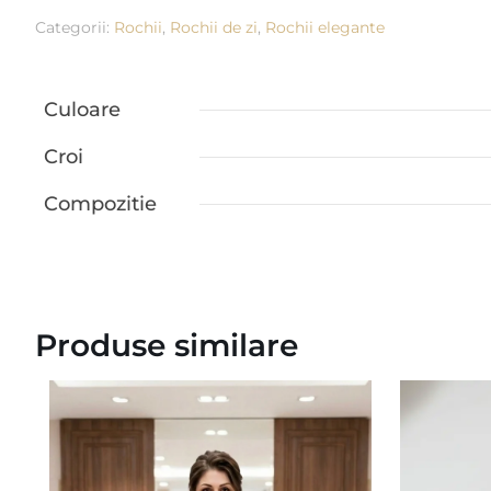
Categorii:
Rochii
,
Rochii de zi
,
Rochii elegante
Culoare
Croi
Compozitie
Produse similare