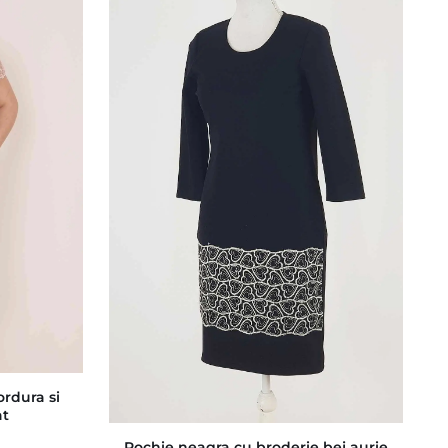
ordura si
at
Rochie neagra cu broderie bej aurie