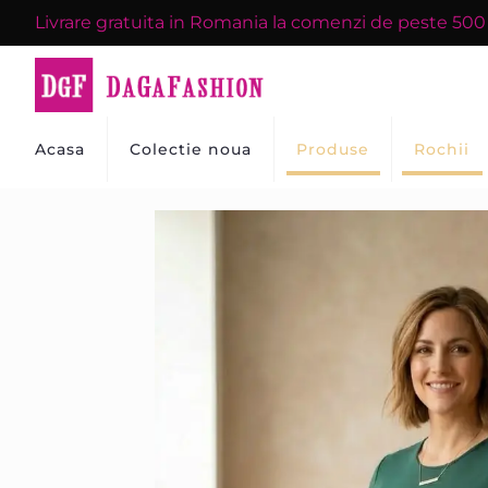
Livrare gratuita in Romania la comenzi de peste 50
Acasa
Colectie noua
Produse
Rochii