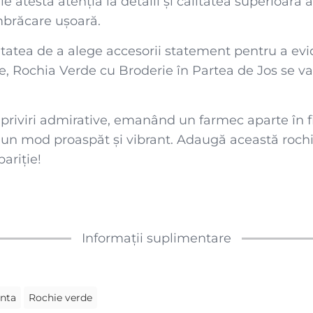
le atestă atenția la detalii și calitatea superioară 
mbrăcare ușoară.
bilitatea de a alege accesorii statement pentru a ev
e, Rochia Verde cu Broderie în Partea de Jos se va
rage priviri admirative, emanând un farmec aparte
un mod proaspăt și vibrant. Adaugă această rochie
pariție!
Informații suplimentare
anta
Rochie verde