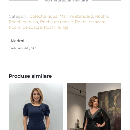
Informații suplimentare
Categorii:
Colectie noua
,
Marimi standard
,
Rochii
,
Rochii de nasa
,
Rochii de ocazie
,
Rochii de seara
,
Rochii de soacra
,
Rochii lungi
Marimi
44, 46, 48, 50
Produse similare