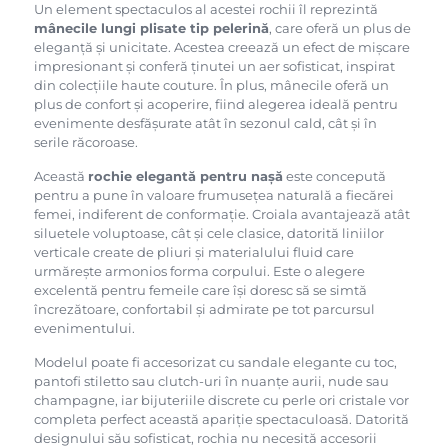
Un element spectaculos al acestei rochii îl reprezintă
mânecile lungi plisate tip pelerină
, care oferă un plus de
eleganță și unicitate. Acestea creează un efect de mișcare
impresionant și conferă ținutei un aer sofisticat, inspirat
din colecțiile haute couture. În plus, mânecile oferă un
plus de confort și acoperire, fiind alegerea ideală pentru
evenimente desfășurate atât în sezonul cald, cât și în
serile răcoroase.
Această
rochie elegantă pentru nașă
este concepută
pentru a pune în valoare frumusețea naturală a fiecărei
femei, indiferent de conformație. Croiala avantajează atât
siluetele voluptoase, cât și cele clasice, datorită liniilor
verticale create de pliuri și materialului fluid care
urmărește armonios forma corpului. Este o alegere
excelentă pentru femeile care își doresc să se simtă
încrezătoare, confortabil și admirate pe tot parcursul
evenimentului.
Modelul poate fi accesorizat cu sandale elegante cu toc,
pantofi stiletto sau clutch-uri în nuanțe aurii, nude sau
champagne, iar bijuteriile discrete cu perle ori cristale vor
completa perfect această apariție spectaculoasă. Datorită
designului său sofisticat, rochia nu necesită accesorii