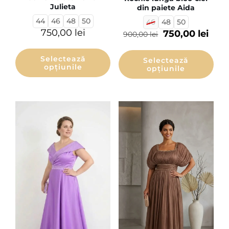
Julieta
din paiete Aida
44
46
48
50
46
48
50
750,00
lei
750,00
lei
900,00
lei
Selectează
Selectează
opțiunile
opțiunile