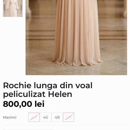
Rochie lunga din voal
peliculizat Helen
800,00
lei
44
46
48
50
Marimi