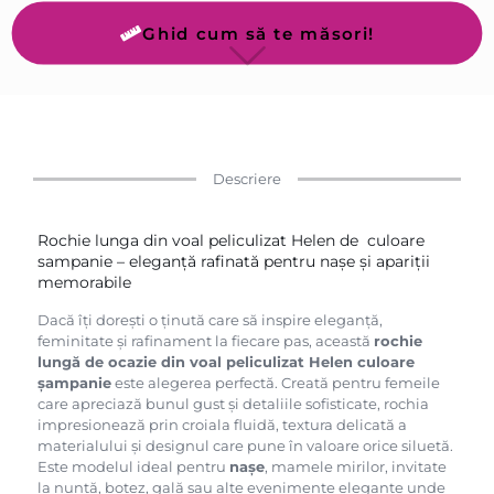
Ghid cum să te măsori!
Descriere
Rochie lunga din voal peliculizat Helen de culoare
sampanie – eleganță rafinată pentru nașe și apariții
memorabile
Dacă îți dorești o ținută care să inspire eleganță,
feminitate și rafinament la fiecare pas, această
rochie
lungă de ocazie din voal peliculizat Helen culoare
șampanie
este alegerea perfectă. Creată pentru femeile
care apreciază bunul gust și detaliile sofisticate, rochia
impresionează prin croiala fluidă, textura delicată a
materialului și designul care pune în valoare orice siluetă.
Este modelul ideal pentru
nașe
, mamele mirilor, invitate
la nuntă, botez, gală sau alte evenimente elegante unde