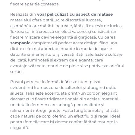
fiecare apariție contează.
Realizată din
voal peliculizat cu aspect de mătase
,
materialul oferă o strălucire discretă și luxoasă,
asemănătoare mătăsii naturale, fără a fi excesiv de lucios.
Textura sa fină creează un efect vaporos și sofisticat, iar
fiecare mișcare devine elegantă și grațioasă. Culoarea
șampanie
completează perfect acest design, fiind una
dintre cele mai apreciate nuanțe în moda de ocazie
datorită rafinamentului și versatilității sale. Este o culoare
delicată, luminoasă și extrem de elegantă, care
avantajează toate tonurile de piele și se potrivește oricărui
sezon.
Bustul petrecut în formă de
V
este atent plisat,
evidențiind frumos zona decolteului și alungind optic
silueta. Talia este accentuată printr-un cordon elegant
decorat cu o floare tridimensională din același material,
un detaliu feminin care adaugă personalitate și
rafinament întregii ținute. Fusta lungă, amplă și plisată
cade natural pe corp, oferind un efect fluid și regal, ideal
pentru femeile care își doresc confort fără să renunțe la
eleganță.