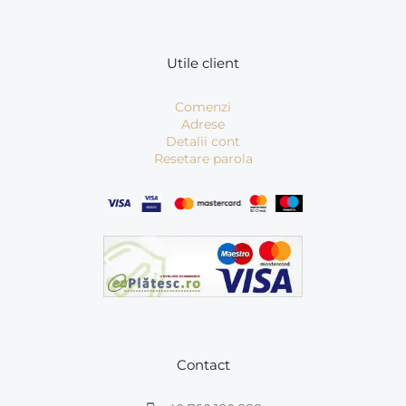
Utile client
Comenzi
Adrese
Detalii cont
Resetare parola
Contact