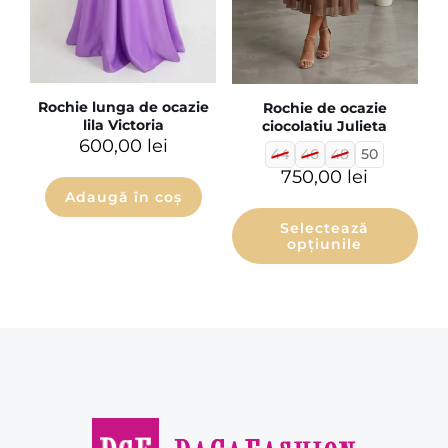
Rochie lunga de ocazie
Rochie de ocazie
lila Victoria
ciocolatiu Julieta
600,00
lei
44
46
48
50
750,00
lei
Adaugă în coș
Selectează
opțiunile