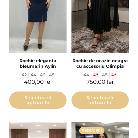
Rochie eleganta
Rochie de ocazie neagra
bleumarin Aylin
cu accesoriu Olimpia
42
44
46
48
44
46
48
50
400,00
lei
750,00
lei
Selectează
Selectează
opțiunile
opțiunile
REDUCERI