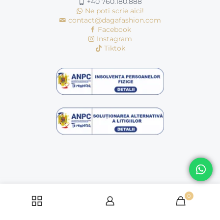
+40 760.180.888
Ne poti scrie aici!
contact@dagafashion.com
Facebook
Instagram
Tiktok
© Copyright 2016 - 2026 | dagafashion.ro | Toate drepturile
rezervate
0
Politică cookie-uri
Politica de condifentialitate
Termeni si conditii