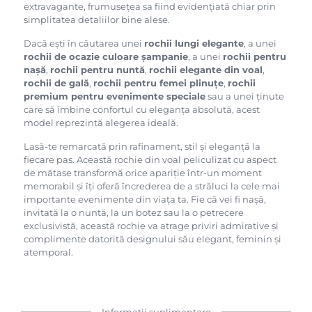
extravagante, frumusețea sa fiind evidențiată chiar prin
simplitatea detaliilor bine alese.
Dacă ești în căutarea unei
rochii lungi elegante
, a unei
rochii de ocazie culoare șampanie
, a unei
rochii pentru
nașă
,
rochii pentru nuntă
,
rochii elegante din voal
,
rochii de gală
,
rochii pentru femei plinuțe
,
rochii
premium pentru evenimente speciale
sau a unei ținute
care să îmbine confortul cu eleganța absolută, acest
model reprezintă alegerea ideală.
Lasă-te remarcată prin rafinament, stil și eleganță la
fiecare pas. Această rochie din voal peliculizat cu aspect
de mătase transformă orice apariție într-un moment
memorabil și îți oferă încrederea de a străluci la cele mai
importante evenimente din viața ta. Fie că vei fi nașă,
invitată la o nuntă, la un botez sau la o petrecere
exclusivistă, această rochie va atrage priviri admirative și
complimente datorită designului său elegant, feminin și
atemporal.