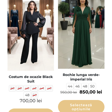
Rochie lunga verde-
Costum de ocazie Black
imperial Iris
Suit
44
46
48
50
36
38
40
42
44
46
850,00
lei
950,00
lei
48
50
700,00
lei
Selectează
opțiunile