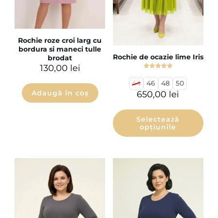
Rochie roze croi larg cu
bordura si maneci tulle
Rochie de ocazie lime Iris
brodat
130,00
lei
Evaluat la
5.00
44
46
48
50
din 5
Adaugă în coș
650,00
lei
Selectează
opțiunile