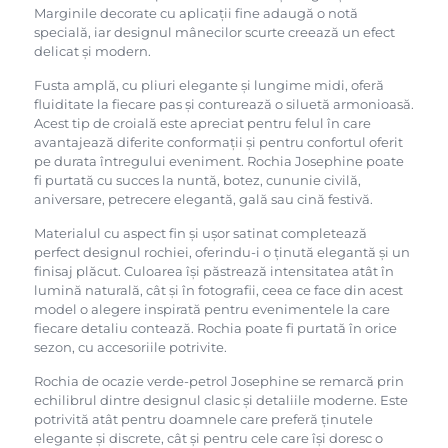
Marginile decorate cu aplicații fine adaugă o notă
specială, iar designul mânecilor scurte creează un efect
delicat și modern.
Fusta amplă, cu pliuri elegante și lungime midi, oferă
fluiditate la fiecare pas și conturează o siluetă armonioasă.
Acest tip de croială este apreciat pentru felul în care
avantajează diferite conformații și pentru confortul oferit
pe durata întregului eveniment. Rochia Josephine poate
fi purtată cu succes la nuntă, botez, cununie civilă,
aniversare, petrecere elegantă, gală sau cină festivă.
Materialul cu aspect fin și ușor satinat completează
perfect designul rochiei, oferindu-i o ținută elegantă și un
finisaj plăcut. Culoarea își păstrează intensitatea atât în
lumină naturală, cât și în fotografii, ceea ce face din acest
model o alegere inspirată pentru evenimentele la care
fiecare detaliu contează. Rochia poate fi purtată în orice
sezon, cu accesoriile potrivite.
Rochia de ocazie verde-petrol Josephine se remarcă prin
echilibrul dintre designul clasic și detaliile moderne. Este
potrivită atât pentru doamnele care preferă ținutele
elegante și discrete, cât și pentru cele care își doresc o