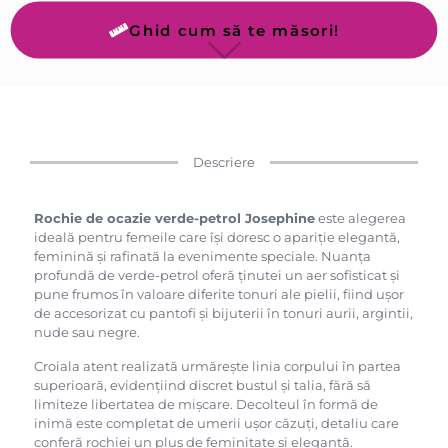
Ghid cum să te măsori!
Descriere
Rochie de ocazie verde-petrol Josephine
este alegerea
ideală pentru femeile care își doresc o apariție elegantă,
feminină și rafinată la evenimente speciale. Nuanța
profundă de verde-petrol oferă ținutei un aer sofisticat și
pune frumos în valoare diferite tonuri ale pielii, fiind ușor
de accesorizat cu pantofi și bijuterii în tonuri aurii, argintii,
nude sau negre.
Croiala atent realizată urmărește linia corpului în partea
superioară, evidențiind discret bustul și talia, fără să
limiteze libertatea de mișcare. Decolteul în formă de
inimă este completat de umerii ușor căzuți, detaliu care
conferă rochiei un plus de feminitate și eleganță.