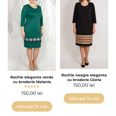
Rochie neagra eleganta
Rochie eleganta verde
cu broderie Gloria
cu broderie Melania
150,00
lei
Evaluat la
150,00
lei
5.00
din 5
Adaugă în coș
Adaugă în coș