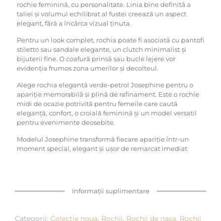
rochie feminină, cu personalitate. Linia bine definită a
taliei și volumul echilibrat al fustei creează un aspect
elegant, fără a încărca vizual ținuta.
Pentru un look complet, rochia poate fi asociată cu pantofi
stiletto sau sandale elegante, un clutch minimalist și
bijuterii fine. O coafură prinsă sau bucle lejere vor
evidenția frumos zona umerilor și decolteul.
Alege rochia elegantă verde-petrol Josephine pentru o
apariție memorabilă și plină de rafinament. Este o rochie
midi de ocazie potrivită pentru femeile care caută
eleganță, confort, o croială feminină și un model versatil
pentru evenimente deosebite.
Modelul Josephine transformă fiecare apariție într-un
moment special, elegant și ușor de remarcat imediat
Informații suplimentare
Categorii:
Colectie noua
,
Rochii
,
Rochii de nasa
,
Rochii