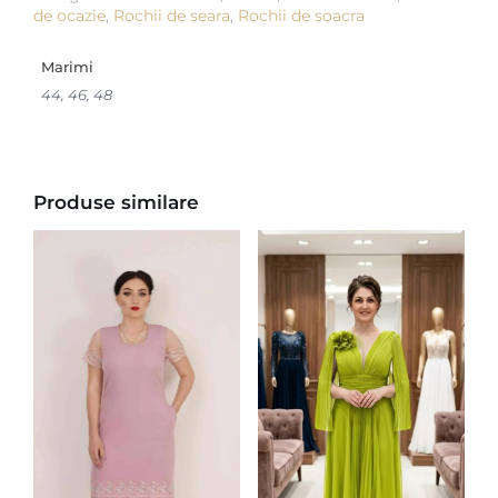
de ocazie
,
Rochii de seara
,
Rochii de soacra
Marimi
44, 46, 48
Produse similare