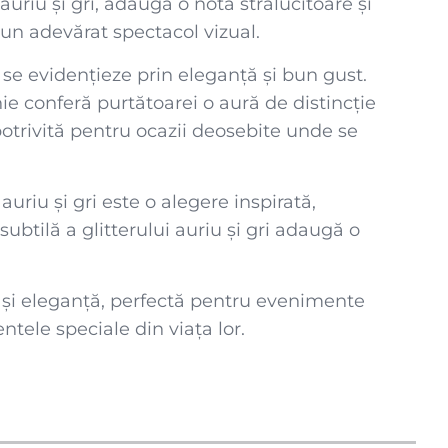
 auriu și gri, adaugă o notă strălucitoare și
un adevărat spectacol vizual.
se evidențieze prin eleganță și bun gust.
ie conferă purtătoarei o aură de distincție
 potrivită pentru ocazii deosebite unde se
uriu și gri este o alegere inspirată,
subtilă a glitterului auriu și gri adaugă o
il și eleganță, perfectă pentru evenimente
tele speciale din viața lor.