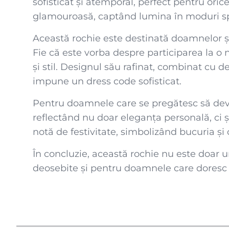
sofisticat și atemporal, perfect pentru orice
glamouroasă, captând lumina în moduri spe
Această rochie este destinată doamnelor și
Fie că este vorba despre participarea la o 
și stil. Designul său rafinat, combinat cu d
impune un dress code sofisticat.
Pentru doamnele care se pregătesc să devină
reflectând nu doar eleganța personală, ci și 
notă de festivitate, simbolizând bucuria ș
În concluzie, această rochie nu este doar u
deosebite și pentru doamnele care doresc s