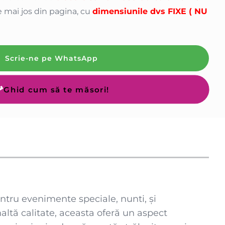
 mai jos din pagina, cu
dimensiunile dvs FIXE ( NU
Scrie-ne pe WhatsApp
Ghid cum să te măsori!
entru evenimente speciale, nunti, și
altă calitate, aceasta oferă un aspect