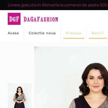
Livrare gratuita in Romania la comenzi de peste 50
Acasa
Colectie noua
Produse
Rochii