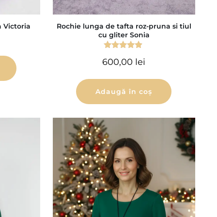
 Victoria
Rochie lunga de tafta roz-pruna si tiul
cu gliter Sonia
Evaluat la
600,00
lei
4.75
din 5
Adaugă în coș