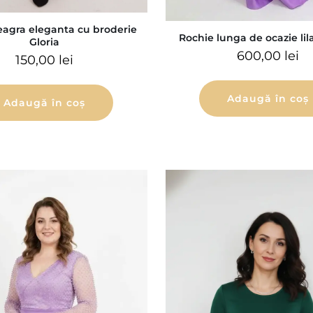
eagra eleganta cu broderie
Rochie lunga de ocazie lila
Gloria
600,00
lei
150,00
lei
Adaugă în coș
Adaugă în coș