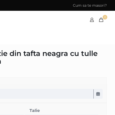
Cum sa te masori?
0
e din tafta neagra cu tulle
a
Talie