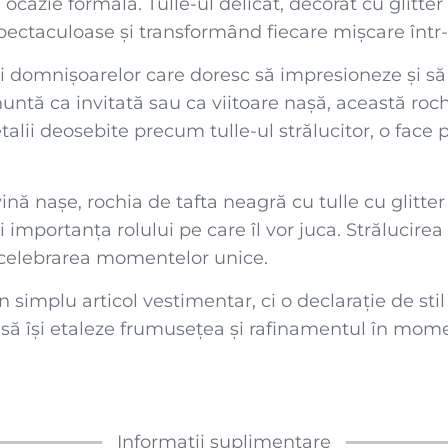
 ocazie formală. Tulle-ul delicat, decorat cu glitter
ctaculoase și transformând fiecare mișcare într-
 domnișoarelor care doresc să impresioneze și să 
nuntă ca invitată sau ca viitoare nașă, această roch
etalii deosebite precum tulle-ul strălucitor, o face
 nașe, rochia de tafta neagră cu tulle cu glitter a
importanța rolului pe care îl vor juca. Strălucirea 
i celebrarea momentelor unice.
n simplu articol vestimentar, ci o declarație de st
ă își etaleze frumusețea și rafinamentul în momen
Informații suplimentare