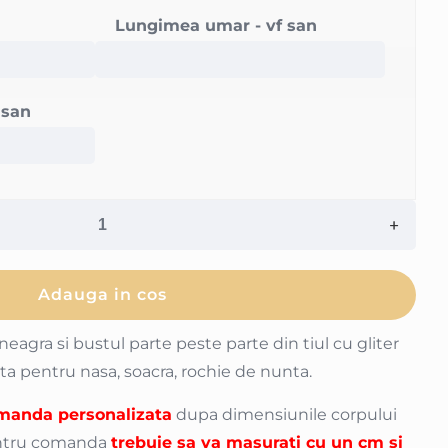
Lungimea umar - vf san
 san
Adauga in cos
neagra si bustul parte peste parte din tiul cu gliter
ita pentru nasa, soacra, rochie de nunta.
manda personalizata
dupa dimensiunile corpului
pentru comanda
trebuie sa va masurati cu un cm si