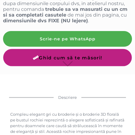
dupa dimensiunile corpului dvs, in atelierul nostru,
pentru comanda
trebuie sa va masurati cu un cm
si sa completati casutele
de mai jos din pagina, cu
dimensiunile dvs FIXE (NU lejere)
.
Scrie-ne pe WhatsApp
Ghid cum să te măsori!
Descriere
Compleu elegant gri cu broderie și o broderie 3D florală
pe bustul rochiei reprezintă o alegere sofisticată și rafinată
pentru doamnele care caută să strălucească în momente
de eleganță și stil. Această rochie impresionantă pune în