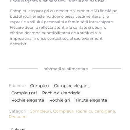
unde eleganța și rafinamentul sunt la ordinea zilei.
Compleu elegant gri cu broderie și broderie 3D florală pe
bustul rochiei este nu doar o piesă vestimentară, ci o
expresie a stilului personal și a feminității întruchipate.
Fiecare detaliu reflectă atenția la calitate și design,
oferind doamnelor posibilitatea de a străluci și a
impresiona în orice context social sau eveniment
deosebit.
Informații suplimentare
Etichete:
Compleu
Compleu elegant
Compleu gri
Rochie cu broderie
Rochie eleganta
Rochie gri
Tinuta eleganta
Categorii:
Compleuri
,
Compleuri rochii cu cardigane
,
Reduceri
Culoare