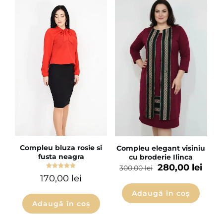
Compleu bluza rosie si
Compleu elegant visiniu
fusta neagra
cu broderie Ilinca
280,00
lei
300,00
lei
Evaluat la
170,00
lei
5.00
din 5
Adaugă în coș
Adaugă în coș