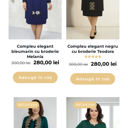
Compleu elegant
Compleu elegant negru
bleumarin cu broderie
cu broderie Teodora
Melania
280,00
lei
Evaluat la
300,00
lei
280,00
lei
300,00
lei
5.00
din 5
Adaugă în coș
Adaugă în coș
REDUCERI
REDUCERI