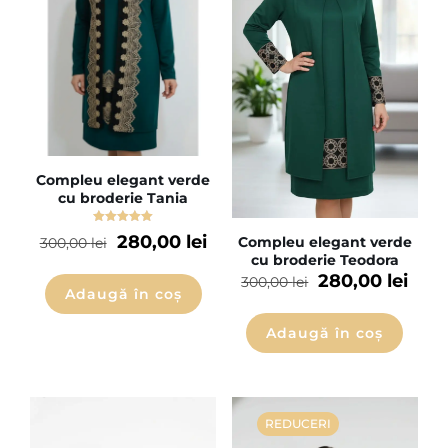
Compleu elegant verde
cu broderie Tania
Evaluat la
280,00
lei
Compleu elegant verde
300,00
lei
5.00
din 5
cu broderie Teodora
280,00
lei
300,00
lei
Adaugă în coș
Adaugă în coș
REDUCERI