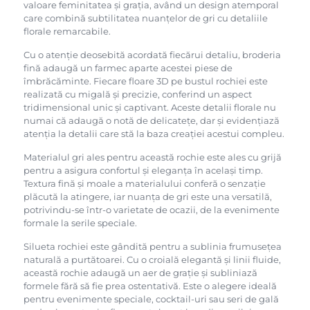
valoare feminitatea și grația, având un design atemporal
care combină subtilitatea nuanțelor de gri cu detaliile
florale remarcabile.
Cu o atenție deosebită acordată fiecărui detaliu, broderia
fină adaugă un farmec aparte acestei piese de
îmbrăcăminte. Fiecare floare 3D pe bustul rochiei este
realizată cu migală și precizie, conferind un aspect
tridimensional unic și captivant. Aceste detalii florale nu
numai că adaugă o notă de delicatețe, dar și evidențiază
atenția la detalii care stă la baza creației acestui compleu.
Materialul gri ales pentru această rochie este ales cu grijă
pentru a asigura confortul și eleganța în același timp.
Textura fină și moale a materialului conferă o senzație
plăcută la atingere, iar nuanța de gri este una versatilă,
potrivindu-se într-o varietate de ocazii, de la evenimente
formale la serile speciale.
Silueta rochiei este gândită pentru a sublinia frumusețea
naturală a purtătoarei. Cu o croială elegantă și linii fluide,
această rochie adaugă un aer de grație și subliniază
formele fără să fie prea ostentativă. Este o alegere ideală
pentru evenimente speciale, cocktail-uri sau seri de gală