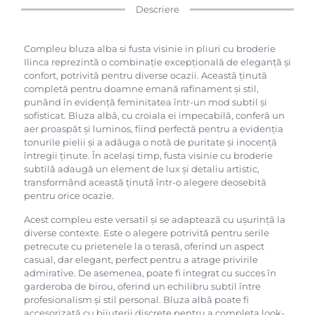
Descriere
Compleu bluza alba si fusta visinie in pliuri cu broderie
Ilinca reprezintă o combinație excepțională de eleganță și
confort, potrivită pentru diverse ocazii. Această ținută
completă pentru doamne emană rafinament și stil,
punând în evidență feminitatea într-un mod subtil și
sofisticat. Bluza albă, cu croiala ei impecabilă, conferă un
aer proaspăt și luminos, fiind perfectă pentru a evidenția
tonurile pielii și a adăuga o notă de puritate și inocență
întregii ținute. În același timp, fusta visinie cu broderie
subtilă adaugă un element de lux și detaliu artistic,
transformând această ținută într-o alegere deosebită
pentru orice ocazie.
Acest compleu este versatil și se adaptează cu ușurință la
diverse contexte. Este o alegere potrivită pentru serile
petrecute cu prietenele la o terasă, oferind un aspect
casual, dar elegant, perfect pentru a atrage privirile
admirative. De asemenea, poate fi integrat cu succes în
garderoba de birou, oferind un echilibru subtil între
profesionalism și stil personal. Bluza albă poate fi
accesorizată cu bijuterii discrete pentru a completa look-