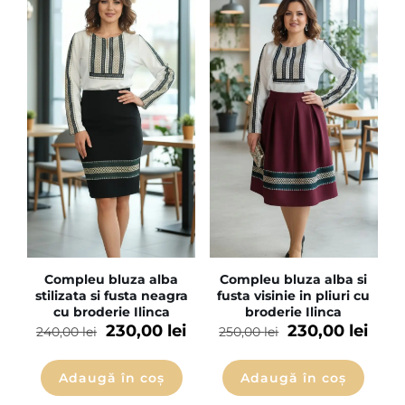
Compleu bluza alba
Compleu bluza alba si
stilizata si fusta neagra
fusta visinie in pliuri cu
cu broderie Ilinca
broderie Ilinca
230,00
lei
230,00
lei
240,00
lei
250,00
lei
Adaugă în coș
Adaugă în coș