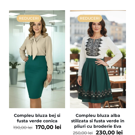
REDUCERI
REDUCERI
Compleu bluza bej si
Compleu bluza alba
fusta verde conica
stilizata si fusta verde in
pliuri cu broderie Eva
170,00
lei
190,00
lei
230,00
lei
250,00
lei