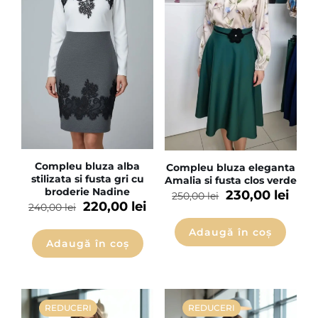
Compleu bluza alba
Compleu bluza eleganta
stilizata si fusta gri cu
Amalia si fusta clos verde
broderie Nadine
230,00
lei
250,00
lei
220,00
lei
240,00
lei
Adaugă în coș
Adaugă în coș
REDUCERI
REDUCERI