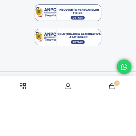
© Copyright 2016 - 2026 | dagafashion.ro | Toate drepturile
rezervate
0
Politică cookie-uri
Politica de condifentialitate
Termeni si conditii