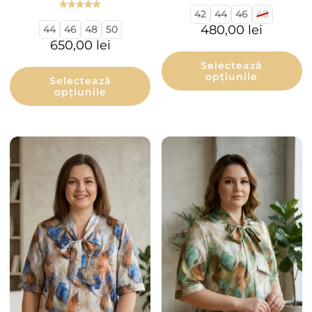
42
44
46
48
Evaluat la
5.00
480,00
lei
44
46
48
50
din 5
650,00
lei
Selectează
opțiunile
Selectează
opțiunile