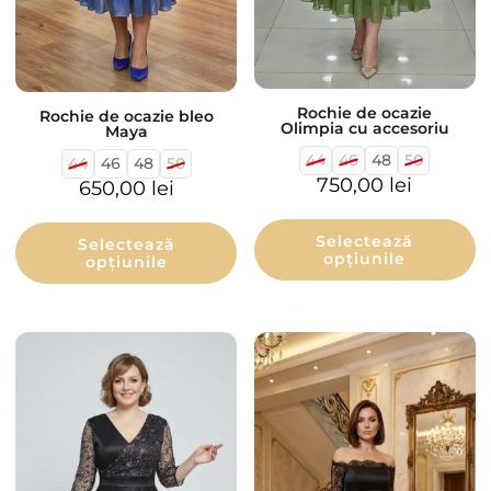
Rochie de ocazie
Rochie de ocazie bleo
Olimpia cu accesoriu
Maya
44
46
48
50
44
46
48
50
750,00
lei
650,00
lei
Selectează
Selectează
opțiunile
opțiunile