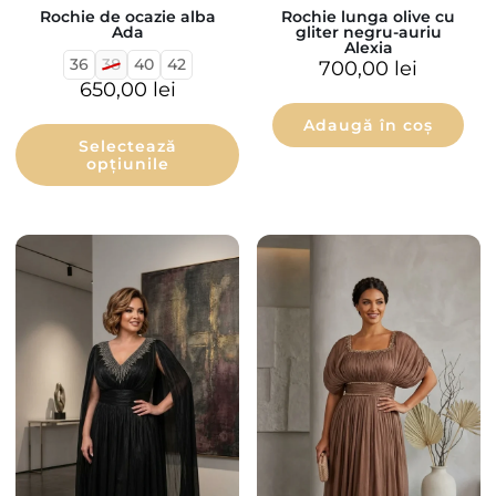
Rochie de ocazie alba
Rochie lunga olive cu
Ada
gliter negru-auriu
Alexia
36
38
40
42
700,00
lei
650,00
lei
Adaugă în coș
Selectează
opțiunile