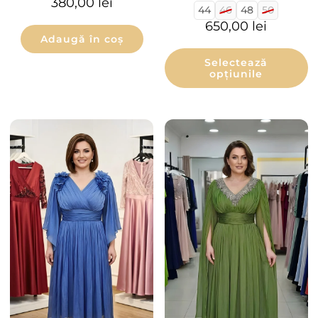
380,00
lei
44
46
48
50
650,00
lei
Adaugă în coș
Selectează
opțiunile