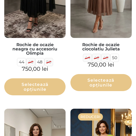
Rochie de ocazie
Rochie de ocazie
neagra cu accesoriu
ciocolatiu Julieta
Olimpia
44
46
48
50
44
46
48
50
750,00
lei
750,00
lei
Selectează
Selectează
opțiunile
opțiunile
REDUCERI