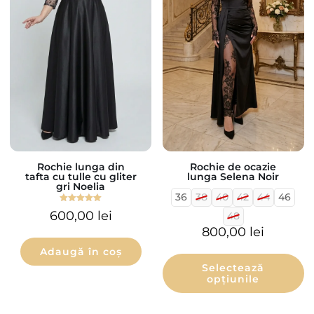
Rochie lunga din
Rochie de ocazie
tafta cu tulle cu gliter
lunga Selena Noir
gri Noelia
36
38
40
42
44
46
Evaluat la
600,00
lei
48
5.00
din 5
800,00
lei
Adaugă în coș
Selectează
opțiunile