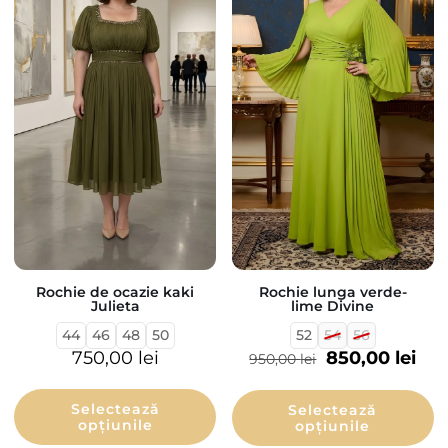
Rochie de ocazie kaki
Rochie lunga verde-
Julieta
lime Divine
44
46
48
50
52
54
56
750,00
lei
850,00
lei
950,00
lei
Selectează
Selectează
opțiunile
opțiunile