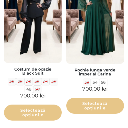
Costum de ocazie
Rochie lunga verde
Black Suit
imperial Carina
36
38
40
42
44
46
52
54
56
700,00
lei
48
50
700,00
lei
Selectează
opțiunile
Selectează
opțiunile