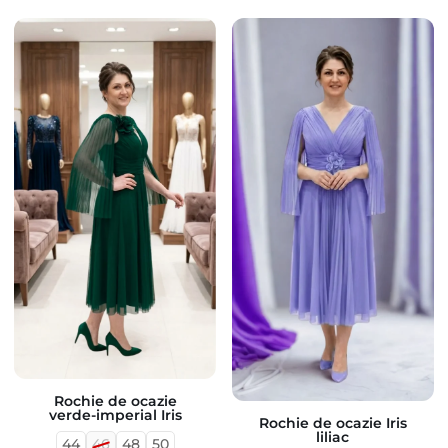
Rochie de ocazie
verde-imperial Iris
Rochie de ocazie Iris
liliac
44
46
48
50