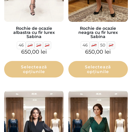
Rochie de ocazie
Rochie de ocazie
neagra cu fir lurex
albastra cu fir lurex
Sabina
Sabina
46
48
50
52
46
48
50
52
650,00
lei
650,00
lei
Selectează
Selectează
opțiunile
opțiunile