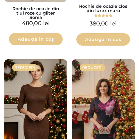
Rochie de ocazie clos
Rochie de ocazie din
din lurex maro
tiul roze cu gliter
Sonia
Evaluat la
480,00
lei
380,00
lei
5.00
din 5
Adaugă în coș
Adaugă în coș
REDUCERI
REDUCERI