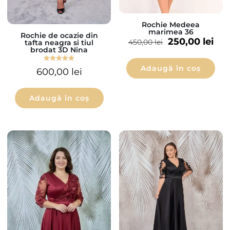
Rochie Medeea
marimea 36
Rochie de ocazie din
250,00
lei
450,00
lei
tafta neagra si tiul
brodat 3D Nina
Adaugă în coș
Evaluat la
600,00
lei
5.00
din 5
Adaugă în coș