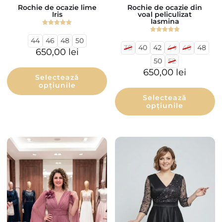
Rochie de ocazie lime
Rochie de ocazie din
Iris
voal peliculizat
Iasmina
Evaluat la
5.00
Evaluat la
44
46
48
50
din 5
5.00
38
40
42
44
46
48
din 5
650,00
lei
50
52
650,00
lei
Selectează
opțiunile
Selectează
opțiunile