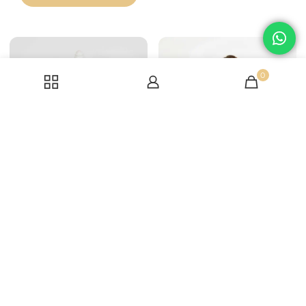
0
Rochie clos de ocazie
Lia cu tafta si tiul cu
gliter Lila
400,00
lei
Rochia lunga Lia din