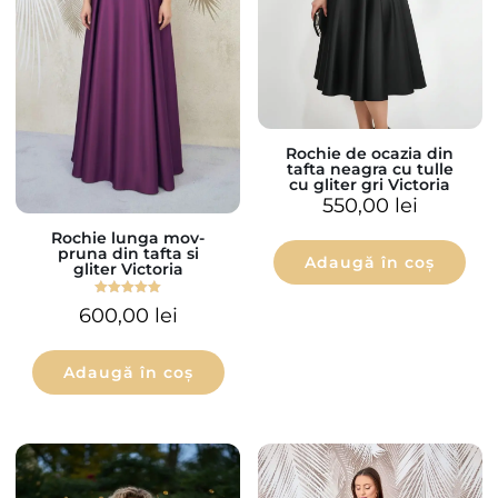
Rochie de ocazia din
tafta neagra cu tulle
cu gliter gri Victoria
550,00
lei
Rochie lunga mov-
pruna din tafta si
Adaugă în coș
gliter Victoria
Evaluat la
600,00
lei
5.00
din 5
Adaugă în coș