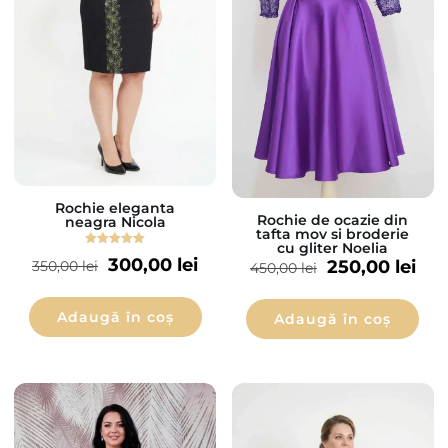
Rochie eleganta
Rochie de ocazie din
neagra Nicola
tafta mov si broderie
cu gliter Noelia
Evaluat la
300,00
lei
250,00
lei
350,00
lei
450,00
lei
5.00
din 5
Adaugă în coș
Adaugă în coș