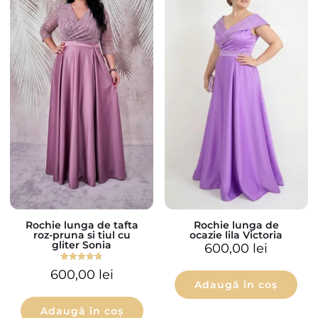
Rochie lunga de tafta
Rochie lunga de
roz-pruna si tiul cu
ocazie lila Victoria
gliter Sonia
600,00
lei
Evaluat la
600,00
lei
4.75
Adaugă în coș
din 5
Adaugă în coș