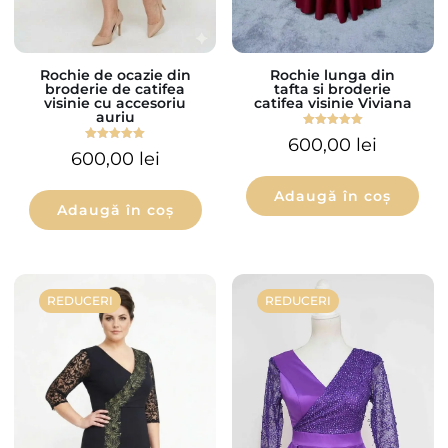
Rochie de ocazie din
Rochie lunga din
broderie de catifea
tafta si broderie
visinie cu accesoriu
catifea visinie Viviana
auriu
Evaluat la
600,00
lei
5.00
Evaluat la
600,00
lei
din 5
5.00
din 5
Adaugă în coș
Adaugă în coș
REDUCERI
REDUCERI