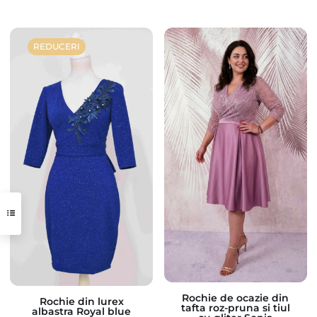
REDUCERI
Rochie de ocazie din
Rochie din lurex
tafta roz-pruna si tiul
albastra Royal blue