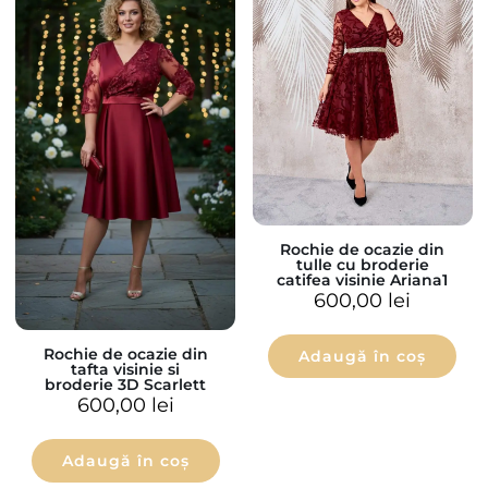
Rochie de ocazie din
tulle cu broderie
catifea visinie Ariana1
600,00
lei
Rochie de ocazie din
Adaugă în coș
tafta visinie si
broderie 3D Scarlett
600,00
lei
Adaugă în coș