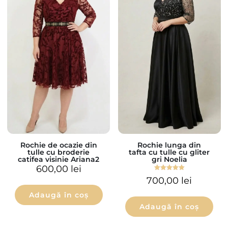
Rochie de ocazie din
Rochie lunga din
tulle cu broderie
tafta cu tulle cu gliter
catifea visinie Ariana2
gri Noelia
600,00
lei
Evaluat la
700,00
lei
5.00
din 5
Adaugă în coș
Adaugă în coș