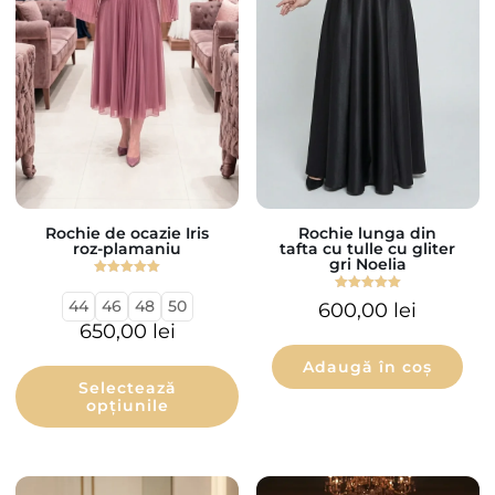
Rochie de ocazie Iris
Rochie lunga din
roz-plamaniu
tafta cu tulle cu gliter
gri Noelia
Evaluat la
5.00
Evaluat la
44
46
48
50
600,00
lei
din 5
5.00
din 5
650,00
lei
Adaugă în coș
Selectează
opțiunile