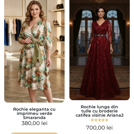
Rochie lunga din
Rochie eleganta cu
tulle cu broderie
imprimeu verde
catifea visinie Ariana2
Smaranda
380,00
lei
Evaluat la
700,00
lei
5.00
din 5