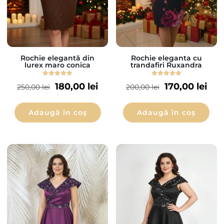
Rochie elegantă din
Rochie eleganta cu
lurex maro conica
trandafiri Ruxandra
Evaluat la
Evaluat la
180,00
lei
170,00
lei
250,00
lei
200,00
lei
5.00
5.00
din 5
din 5
Adaugă în coș
Adaugă în coș