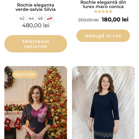
Rochie elegantă din
Rochie eleganta
lurex maro conica
verde-salvie Silvia
Evaluat la
42
44
46
48
180,00
lei
250,00
lei
5.00
din 5
480,00
lei
Adaugă în coș
Selectează
opțiunile
REDUCERI