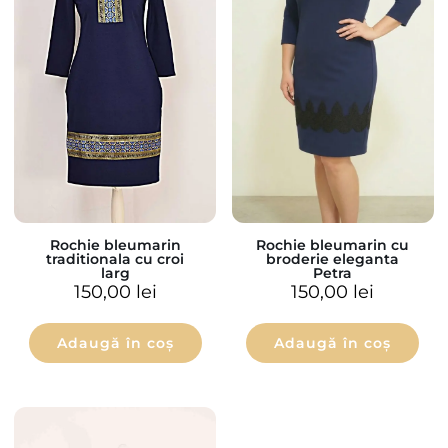
Rochie bleumarin cu
Rochie bleumarin
broderie eleganta
traditionala cu croi
Petra
larg
150,00
lei
150,00
lei
Adaugă în coș
Adaugă în coș