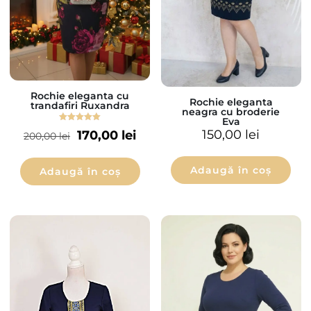
Rochie eleganta cu
Rochie eleganta
trandafiri Ruxandra
neagra cu broderie
Eva
Evaluat la
150,00
lei
170,00
lei
200,00
lei
5.00
din 5
Adaugă în coș
Adaugă în coș