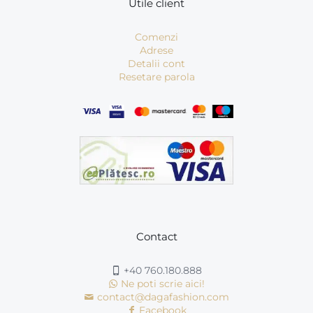
Utile client
Comenzi
Adrese
Detalii cont
Resetare parola
Contact
+40 760.180.888
Ne poti scrie aici!
contact@dagafashion.com
Facebook