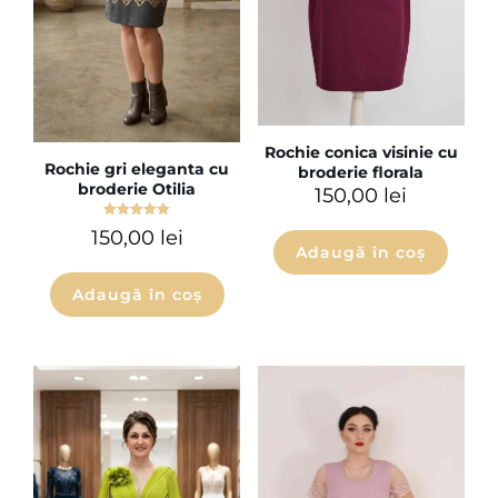
Rochie conica visinie cu
Rochie gri eleganta cu
broderie florala
broderie Otilia
150,00
lei
Evaluat la
150,00
lei
5.00
Adaugă în coș
din 5
Adaugă în coș