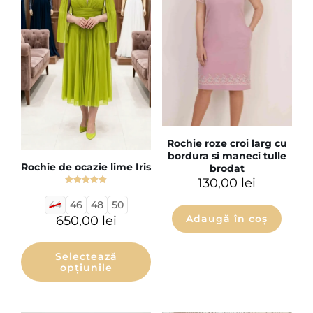
Rochie roze croi larg cu
bordura si maneci tulle
Rochie de ocazie lime Iris
brodat
130,00
lei
Evaluat la
5.00
44
46
48
50
din 5
Adaugă în coș
650,00
lei
Selectează
opțiunile