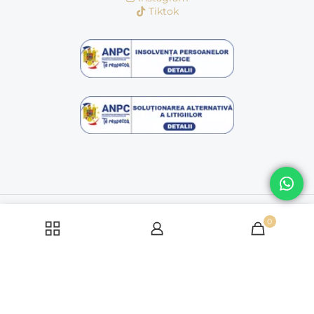
Tiktok
© Copyright 2016 - 2026 | dagafashion.ro | Toate drepturile
rezervate
0
Politică cookie-uri
Politica de condifentialitate
Termeni si conditii