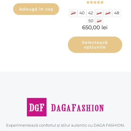
Evaluat la
Adaugă în coș
5.00
38
40
42
44
46
48
din 5
50
52
650,00
lei
Selectează
opțiunile
Experimentează confortul și stilul autentic cu DAGA FASHION.