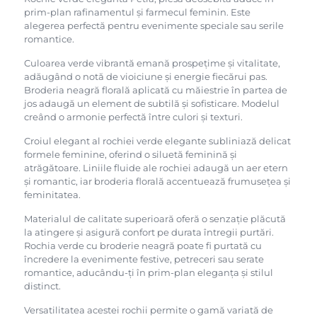
prim-plan rafinamentul și farmecul feminin. Este
alegerea perfectă pentru evenimente speciale sau serile
romantice.
Culoarea verde vibrantă emană prospețime și vitalitate,
adăugând o notă de vioiciune și energie fiecărui pas.
Broderia neagră florală aplicată cu măiestrie în partea de
jos adaugă un element de subtilă și sofisticare. Modelul
creând o armonie perfectă între culori și texturi.
Croiul elegant al rochiei verde elegante subliniază delicat
formele feminine, oferind o siluetă feminină și
atrăgătoare. Liniile fluide ale rochiei adaugă un aer etern
și romantic, iar broderia florală accentuează frumusețea și
feminitatea.
Materialul de calitate superioară oferă o senzație plăcută
la atingere și asigură confort pe durata întregii purtări.
Rochia verde cu broderie neagră poate fi purtată cu
încredere la evenimente festive, petreceri sau serate
romantice, aducându-ți în prim-plan eleganța și stilul
distinct.
Versatilitatea acestei rochii permite o gamă variată de