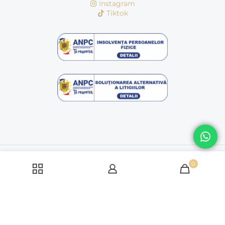
Instagram
Tiktok
© Copyright 2016 - 2026 | dagafashion.ro | Toate drepturile
rezervate
0
Politică cookie-uri
Politica de condifentialitate
Termeni si conditii