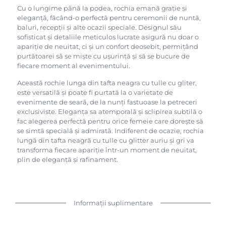
Cu o lungime până la podea, rochia emană grație și
eleganță, făcând-o perfectă pentru ceremonii de nuntă,
baluri, recepții și alte ocazii speciale. Designul său
sofisticat și detaliile meticulos lucrate asigură nu doar o
apariție de neuitat, ci și un confort deosebit, permițând
purtătoarei să se miște cu ușurință și să se bucure de
fiecare moment al evenimentului.
Această rochie lunga din tafta neagra cu tulle cu gliter,
este versatilă și poate fi purtată la o varietate de
evenimente de seară, de la nunți fastuoase la petreceri
exclusiviste. Eleganța sa atemporală și sclipirea subtilă o
fac alegerea perfectă pentru orice femeie care dorește să
se simtă specială și admirată. Indiferent de ocazie, rochia
lungă din tafta neagră cu tulle cu glitter auriu și gri va
transforma fiecare apariție într-un moment de neuitat,
plin de eleganță și rafinament.
Informații suplimentare