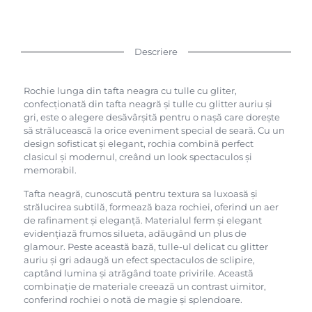
Descriere
Rochie lunga din tafta neagra cu tulle cu gliter,
confecționată din tafta neagră și tulle cu glitter auriu și
gri, este o alegere desăvârșită pentru o nașă care dorește
să strălucească la orice eveniment special de seară. Cu un
design sofisticat și elegant, rochia combină perfect
clasicul și modernul, creând un look spectaculos și
memorabil.
Tafta neagră, cunoscută pentru textura sa luxoasă și
strălucirea subtilă, formează baza rochiei, oferind un aer
de rafinament și eleganță. Materialul ferm și elegant
evidențiază frumos silueta, adăugând un plus de
glamour. Peste această bază, tulle-ul delicat cu glitter
auriu și gri adaugă un efect spectaculos de sclipire,
captând lumina și atrăgând toate privirile. Această
combinație de materiale creează un contrast uimitor,
conferind rochiei o notă de magie și splendoare.