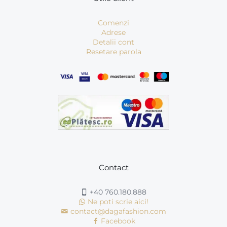
Comenzi
Adrese
Detalii cont
Resetare parola
Contact
+40 760.180.888
Ne poti scrie aici!
contact@dagafashion.com
Facebook