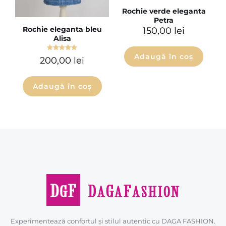
Rochie verde eleganta
Petra
Rochie eleganta bleu
150,00
lei
Alisa
Adaugă în coș
Evaluat la
200,00
lei
5.00
din 5
Adaugă în coș
Experimentează confortul și stilul autentic cu DAGA FASHION.