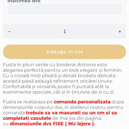
Inaltimea dvs
Adauga in cos
Fusta în pliuri verde cu broderie
Antonia
este
alegerea perfectă pentru un look elegant și feminin.
Cu o croială midi plisată și detalii brodate delicate,
această piesă adaugă rafinament oricărei ținute.
Confortabilă și versatilă, poate fi purtată atât la
evenimente speciale, cât și în ținutele de zi cu zi.
Fusta se realizeaza pe
comanda personalizata
dupa
dimensiunile corpului dvs, in atelierul nostru, pentru
comanda
trebuie sa va masurati cu un cm si sa
completati casutele
de mai jos din pagina,
cu
dimensiunile dvs FIXE ( NU lejere )
.