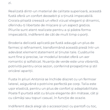
zi.
Realizată dintr-un material de calitate superioară, această
fustă oferă un confort deosebit și o ținută impecabilă.
Croiala plisată creează un efect vizual elegant și dinamic,
oferindu-ți libertate de mișcare și un aspect grațios.
Pliurile sunt atent realizate pentru a-și păstra forma
impecabilă, indiferent de cât de mult timp o porți.
Broderia delicată aplicată pe fustă adaugă un plus de
farmec și rafinament, transformând această piesă într-un
adevărat element statement al ținutei tale. Cusăturile
sunt fine și precise, iar modelul brodat oferă un aer
romantic și sofisticat. Nuanța de verde este una vibrantă,
potrivită pentru orice sezon, conferind prospețime și stil
oricărei apariții.
Fusta în pliuri
Antonia
se închide discret cu un fermoar
lateral, asigurând o potrivire perfectă pe corp. Talia este
ușor elastică, pentru un plus de confort și adaptabilitate.
Poate fi purtată atât cu bluze elegante din mătase, cât și
cu cămăși sau topuri casual, în funcție de ocazie.
Indiferent dacă alegi să o accesorizezi cu pantofi cu toc,