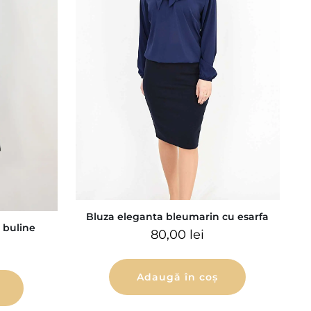
Bluza eleganta bleumarin cu esarfa
 buline
80,00
lei
Adaugă în coș