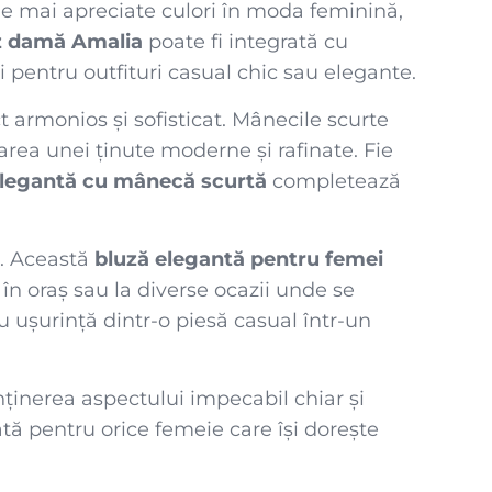
le mai apreciate culori în moda feminină,
z damă Amalia
poate fi integrată cu
i pentru outfituri casual chic sau elegante.
t armonios și sofisticat. Mânecile scurte
earea unei ținute moderne și rafinate. Fie
elegantă cu mânecă scurtă
completează
e. Această
bluză elegantă pentru femei
ri în oraș sau la diverse ocazii unde se
 cu ușurință dintr-o piesă casual într-un
nținerea aspectului impecabil chiar și
rată pentru orice femeie care își dorește