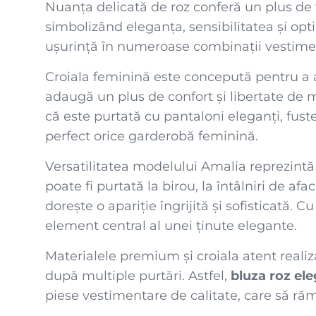
Nuanța delicată de roz conferă un plus de 
simbolizând eleganța, sensibilitatea și opti
ușurință în numeroase combinații vestimentar
Croiala feminină este concepută pentru a av
adaugă un plus de confort și libertate de mi
că este purtată cu pantaloni eleganți, fust
perfect orice garderobă feminină.
Versatilitatea modelului Amalia reprezintă
poate fi purtată la birou, la întâlniri de afa
dorește o apariție îngrijită și sofisticată. 
element central al unei ținute elegante.
Materialele premium și croiala atent realiz
după multiple purtări. Astfel,
bluza roz el
piese vestimentare de calitate, care să r