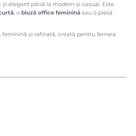
c și elegant până la modern și casual. Este
curtă
, o
bluză office feminină
sau o piesă
 feminină și rafinată, creată pentru femeia