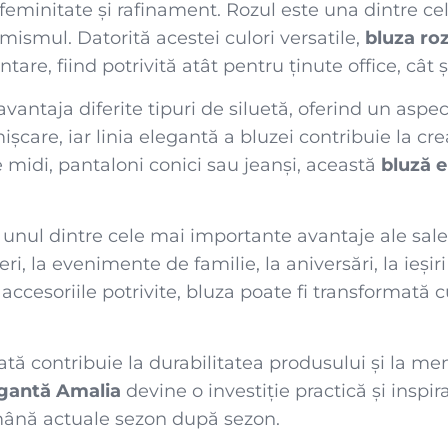
feminitate și rafinament. Rozul este una dintre ce
mismul. Datorită acestei culori versatile,
bluza ro
e, fiind potrivită atât pentru ținute office, cât ș
antaja diferite tipuri de siluetă, oferind un aspec
șcare, iar linia elegantă a bluzei contribuie la cr
e midi, pantaloni conici sau jeanși, această
bluză 
 unul dintre cele mai importante avantaje ale sal
ceri, la evenimente de familie, la aniversări, la ieși
Cu accesoriile potrivite, bluza poate fi transformată
ată contribuie la durabilitatea produsului și la me
egantă Amalia
devine o investiție practică și inspi
ămână actuale sezon după sezon.