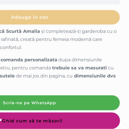
Adauga in cos
că Scurtă Amalia
și completează-ți garderoba cu o
i rafinată, creată pentru femeia modernă care
 confortul.
 comanda personalizata
dupa dimensiunile
 nostru, pentru comanda
trebuie sa va masurati
cu
sutele
de mai jos din pagina, cu
dimensiunile dvs
Scrie-ne pe WhatsApp
Ghid cum să te măsori!