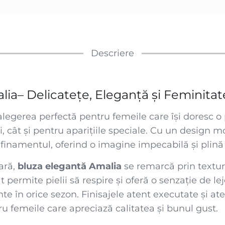
Descriere
ia– Delicatețe, Eleganță și Feminitate
alegerea perfectă pentru femeile care își doresc o
zi, cât și pentru aparițiile speciale. Cu un design m
inamentul, oferind o imagine impecabilă și plină d
ară,
bluza elegantă Amalia
se remarcă prin textura
t permite pielii să respire și oferă o senzație de lej
e în orice sezon. Finisajele atent executate și ate
ru femeile care apreciază calitatea și bunul gust.