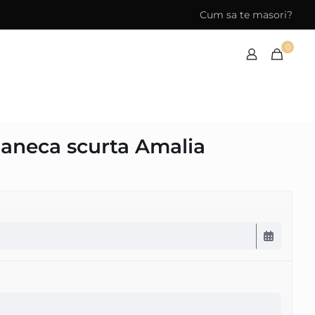
Cum sa te masori?
0
maneca scurta Amalia