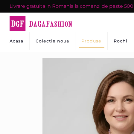
Livrare gratuita in Romania la comenzi de peste 50
Acasa
Colectie noua
Produse
Rochii