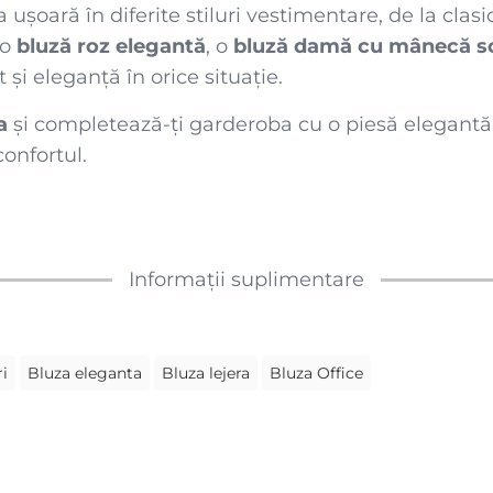
șoară în diferite stiluri vestimentare, de la clasi
 o
bluză roz elegantă
, o
bluză damă cu mânecă s
 și eleganță în orice situație.
a
și completează-ți garderoba cu o piesă elegantă,
confortul.
Informații suplimentare
ri
Bluza eleganta
Bluza lejera
Bluza Office